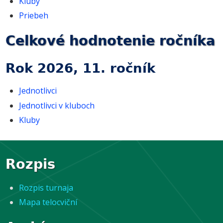
Kluby
Priebeh
Celkové hodnotenie ročníka
Rok 2026, 11. ročník
Jednotlivci
Jednotlivci v kluboch
Kluby
Rozpis
Rozpis turnaja
Mapa telocviční