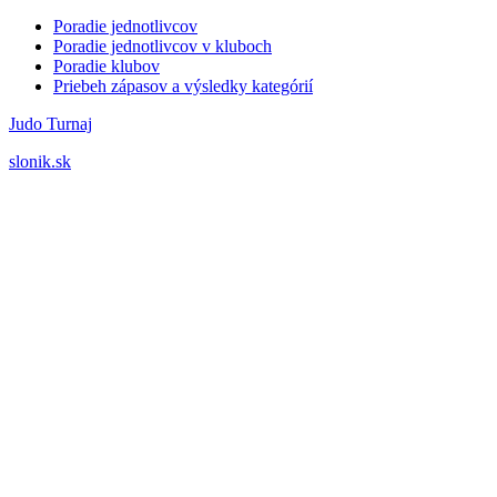
Poradie jednotlivcov
Poradie jednotlivcov v kluboch
Poradie klubov
Priebeh zápasov a výsledky kategórií
Judo Turnaj
slonik.sk