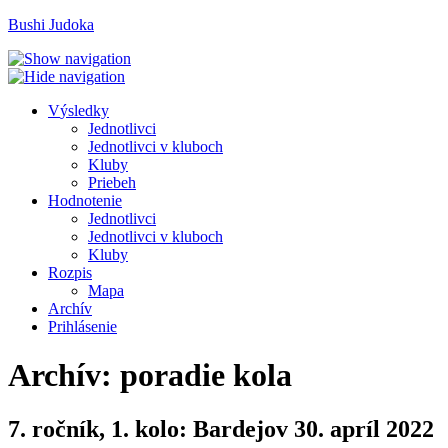
Bushi Judoka
V
ýsledky
J
ednotlivci
J
e
dnotlivci v kluboch
K
luby
Priebeh
H
odnotenie
Je
d
notlivci
Jed
n
otlivci v kluboch
K
l
uby
R
ozpis
M
apa
A
rchív
P
rihlásenie
Archív: poradie kola
7. ročník, 1. kolo: Bardejov 30. apríl 2022