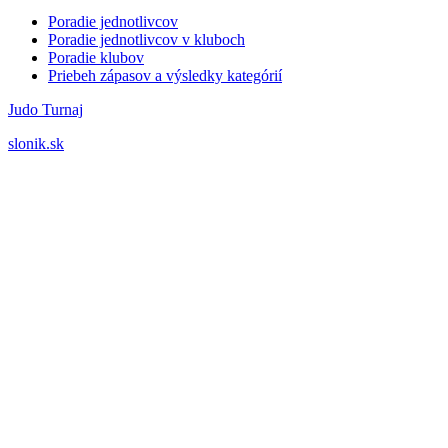
Poradie jednotlivcov
Poradie jednotlivcov v kluboch
Poradie klubov
Priebeh zápasov a výsledky kategórií
Judo Turnaj
slonik.sk