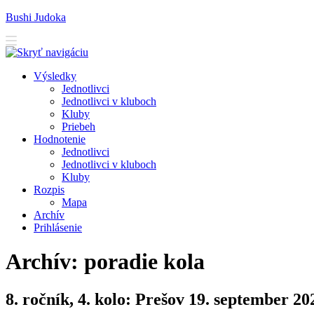
Bushi Judoka
V
ýsledky
J
ednotlivci
J
e
dnotlivci v kluboch
K
luby
Priebeh
H
odnotenie
Je
d
notlivci
Jed
n
otlivci v kluboch
K
l
uby
R
ozpis
M
apa
A
rchív
P
rihlásenie
Archív: poradie kola
8. ročník, 4. kolo: Prešov 19. september 20