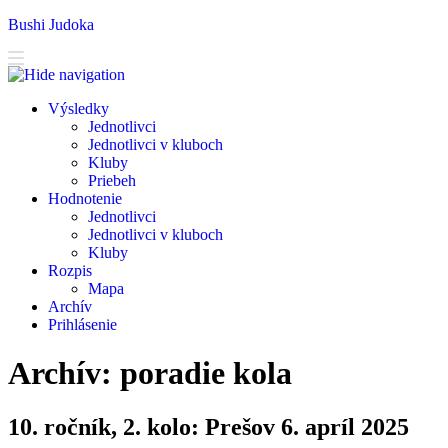
Bushi Judoka
V
ýsledky
J
ednotlivci
J
e
dnotlivci v kluboch
K
luby
Priebeh
H
odnotenie
Je
d
notlivci
Jed
n
otlivci v kluboch
K
l
uby
R
ozpis
M
apa
A
rchív
P
rihlásenie
Archív: poradie kola
10. ročník, 2. kolo: Prešov 6. apríl 2025