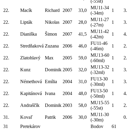
(-55st)
MU11-34
22.
Macík
Richard
2007
33,0
1
3.
(-34m)
MU11-27
22.
Lipták
Nikolas
2007
28,0
1
3.
(-27m)
MU11-42
22.
Dianiška
Šimon
2007
41,5
1
4.
(-42m)
FU11-46
22.
Stredňaková
Zuzana
2006
46,0
1
2.
(-46m)
MU13-60
22.
Zlatohlavý
Max
2005
59,0
1
2.
(-60ml)
MU13-32
22.
Kunz
Dominik
2005
32,0
1
3.
(-32ml)
FU13-30
22.
Némethová
Emília
2004
31,0
1
3.
(-30ml)
FU13-50
22.
Kapitánová
Ivana
2004
48,0
1
4.
(-50ml)
MU15-55
22.
Andraščík
Dominik
2003
58,0
1
2.
(-55st)
MU11-30
31.
Kovaľ
Patrik
2006
30,0
0.
(-30m)
31
Pretekárov
Bodov
61