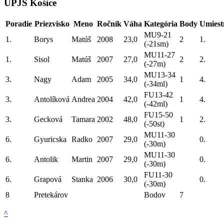
UPJŠ Košice
Poradie
Priezvisko
Meno
Ročník
Váha
Kategória
Body
Umiest
MU9-21
1.
Borys
Matúš
2008
23,0
2
1.
(-21sm)
MU11-27
1.
Sisol
Matúš
2007
27,0
2
2.
(-27m)
MU13-34
3.
Nagy
Adam
2005
34,0
1
4.
(-34ml)
FU13-42
3.
Antolíková
Andrea
2004
42,0
1
4.
(-42ml)
FU15-50
3.
Gecková
Tamara
2002
48,0
1
2.
(-50st)
MU11-30
6.
Gyuricska
Radko
2007
29,0
0.
(-30m)
MU11-30
6.
Antolik
Martin
2007
29,0
0.
(-30m)
FU11-30
6.
Grapová
Stanka
2006
30,0
0.
(-30m)
8
Pretekárov
Bodov
7
^