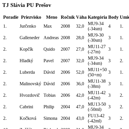
TJ Slávia PU Prešov
Poradie
Priezvisko
Meno
Ročník
Váha
Kategória
Body
Umie
MU9-34
1.
Jurčenko
Max
2008
32,0
4
1.
(-34sm)
MU9-30
2.
Galleneder
Andreas
2008
28,0
3
1.
(-30sm)
MU11-27
2.
Kopčík
Quido
2007
27,0
3
1.
(-27m)
MU9-34
2.
Hladký
Pavel
2007
32,0
3
2.
(-34sm)
MU11+50
2.
Luberda
Dávid
2006
52,0
3
1.
(50+m)
MU11-38
2.
Malinovský
Dávid
2006
36,0
3
1.
(-38m)
MU11-42
2.
Hvozdovič
Tobias
2006
42,0
3
2.
(-42m)
MU13-50
2.
Cabrini
Philip
2004
47,0
3
2.
(-50ml)
FU13-42
2.
Kočková
Simona
2004
43,0
3
2.
(-42ml)
MU9-34