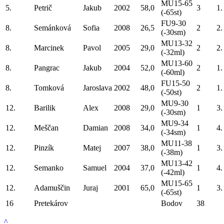
MU15-65
5.
Petrič
Jakub
2002
58,0
3
1.
(-65st)
FU9-30
8.
Semánková
Sofia
2008
26,5
2
2.
(-30sm)
MU13-32
8.
Marcinek
Pavol
2005
29,0
2
2.
(-32ml)
MU13-60
8.
Pangrac
Jakub
2004
52,0
2
1.
(-60ml)
FU15-50
8.
Tomková
Jaroslava
2002
48,0
2
1.
(-50st)
MU9-30
12.
Barilik
Alex
2008
29,0
1
3.
(-30sm)
MU9-34
12.
Meščan
Damian
2008
34,0
1
4.
(-34sm)
MU11-38
12.
Pinzík
Matej
2007
38,0
1
3.
(-38m)
MU13-42
12.
Semanko
Samuel
2004
37,0
1
4.
(-42ml)
MU15-65
12.
Adamuščin
Juraj
2001
65,0
1
3.
(-65st)
16
Pretekárov
Bodov
38
^