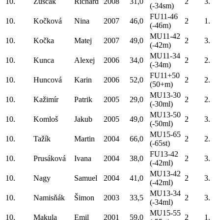
10.
Zuščák
Richard
2008
31,0
2
3.
(-34sm)
FU11-46
10.
Kočková
Nina
2007
46,0
2
1.
(-46m)
MU11-42
10.
Kočka
Matej
2007
49,0
2
3.
(-42m)
MU11-34
10.
Kunca
Alexej
2006
34,0
2
2.
(-34m)
FU11+50
10.
Huncová
Karin
2006
52,0
2
2.
(50+m)
MU13-30
10.
Kažimír
Patrik
2005
29,0
2
2.
(-30ml)
MU13-50
10.
Komloš
Jakub
2005
49,0
2
3.
(-50ml)
MU15-65
10.
Tažík
Martin
2004
66,0
2
2.
(-65st)
FU13-42
10.
Prusáková
Ivana
2004
38,0
2
3.
(-42ml)
MU13-42
10.
Nagy
Samuel
2004
41,0
2
3.
(-42ml)
MU13-34
10.
Namisňák
Šimon
2003
33,5
2
3.
(-34ml)
MU15-55
10.
Makula
Emil
2001
59,0
2
1.