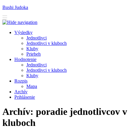
Bushi Judoka
V
ýsledky
J
ednotlivci
J
e
dnotlivci v kluboch
K
luby
Priebeh
H
odnotenie
Je
d
notlivci
Jed
n
otlivci v kluboch
K
l
uby
R
ozpis
M
apa
A
rchív
P
rihlásenie
Archív: poradie jednotlivcov v
kluboch