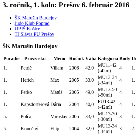
3. ročník, 1. kolo: Prešov 6. február 2016
ŠK Marušin Bardejov
Judo Klub Poprad
UPJŠ Košice
TJ Slávia PU Prešov
ŠK Marušin Bardejov
Poradie
Priezvisko
Meno
Ročník
Váha
Kategória
Body
U
MU11-42
1.
Petrič
Viliam
2006
42,0
4
1.
(-42m)
MU13-34
1.
Herich
Max
2005
33,0
4
1.
(-34ml)
MU13-50
1.
Ferko
Matúš
2005
49,0
4
1.
(-50ml)
FU13-42
1.
Kapsdorferová
Dária
2004
40,0
4
1.
(-42ml)
MU13-30
5.
Polča
Miroslav
2005
33,0
3
1.
(-30ml)
MU13-34
5.
Konečný
Filip
2004
32,0
3
2.
(-34ml)