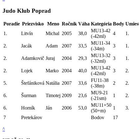
Judo Klub Poprad
Poradie
Priezvisko
Meno
Ročník
Váha
Kategória
Body
Umies
MU13-42
1.
Litvín
Michal
2005
38,0
4
1.
(-42ml)
MU11-34
2.
Jacák
Adam
2007
33,5
3
1.
(-34m)
MU13-32
2.
Adamkovič
Juraj
2004
29,3
3
1.
(-32ml)
MU13-42
2.
Lojek
Marko
2004
40,0
3
2.
(-42ml)
FU11-38
5.
Štefániková
Natália
2007
33,6
2
2.
(-38m)
MU9-21
6.
Šurman
Timotej
2009
23,6
1
2.
(-21sm)
MU11+50
6.
Horník
Ján
2006
53,0
1
3.
(50+m)
7
Pretekárov
Bodov
17
^