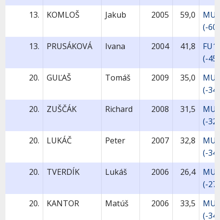
13.
KOMLOŠ
Jakub
2005
59,0
MU1
(-60
13.
PRUSÁKOVÁ
Ivana
2004
41,8
FU1
(-45s
20.
GUĽAŠ
Tomáš
2009
35,0
MU9
(-34
20.
ZUŠČÁK
Richard
2008
31,5
MU1
(-32
20.
LUKÁČ
Peter
2007
32,8
MU1
(-34
20.
TVERDÍK
Lukáš
2006
26,4
MU1
(-27
20.
KANTOR
Matúš
2006
33,5
MU1
(-34