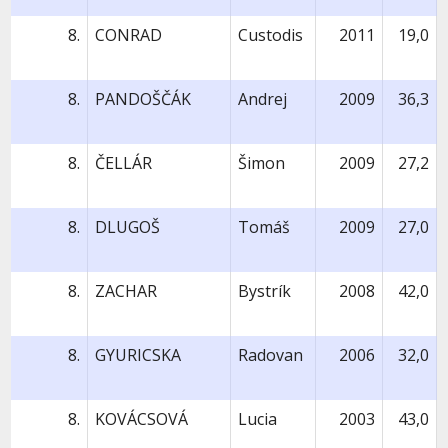
8.
CONRAD
Custodis
2011
19,0
8.
PANDOŠČÁK
Andrej
2009
36,3
8.
ČELLÁR
Šimon
2009
27,2
8.
DLUGOŠ
Tomáš
2009
27,0
8.
ZACHAR
Bystrík
2008
42,0
8.
GYURICSKA
Radovan
2006
32,0
8.
KOVÁCSOVÁ
Lucia
2003
43,0