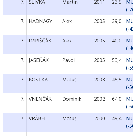
7.
SLIVKA
Martin
2011
23,5
MU9
(-26
7.
HADNAGY
Alex
2005
39,0
MU1
(-42
7.
IMRIŠČÁK
Alex
2005
40,0
MU1
(-46
7.
JASEŇÁK
Pavol
2005
53,4
MU1
(-55
7.
KOSTKA
Matúš
2003
45,5
MU1
(-50
7.
VNENČÁK
Dominik
2002
64,0
MU1
(-66
7.
VRÁBEL
Matúš
2000
49,4
MU1
(-50