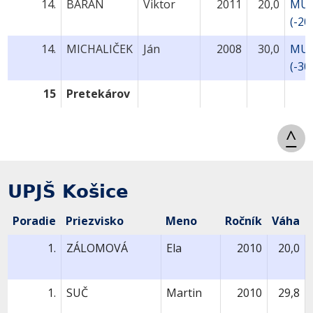
14.
BARAN
Viktor
2011
20,0
MU9
(-20
14.
MICHALIČEK
Ján
2008
30,0
MU1
(-30
15
Pretekárov
^
UPJŠ Košice
Poradie
Priezvisko
Meno
Ročník
Váha
1.
ZÁLOMOVÁ
Ela
2010
20,0
1.
SUČ
Martin
2010
29,8