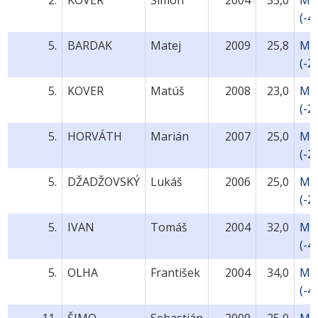
2.
KOVER
Šimon
2004
35,0
MU
(-4
5.
BARDAK
Matej
2009
25,8
MU
(-2
5.
KOVER
Matúš
2008
23,0
MU
(-2
5.
HORVÁTH
Marián
2007
25,0
MU
(-2
5.
DŽADŽOVSKÝ
Lukáš
2006
25,0
MU
(-2
5.
IVAN
Tomáš
2004
32,0
MU
(-4
5.
OLHA
František
2004
34,0
MU
(-4