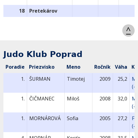
18
Pretekárov
^
Judo Klub Poprad
Poradie
Priezvisko
Meno
Ročník
Váha
Ka
1.
ŠURMAN
Timotej
2009
25,2
M
(-
1.
ČIČMANEC
Miloš
2008
32,0
MU
(-
1.
MORNÁROVÁ
Sofia
2005
27,2
FU
(-