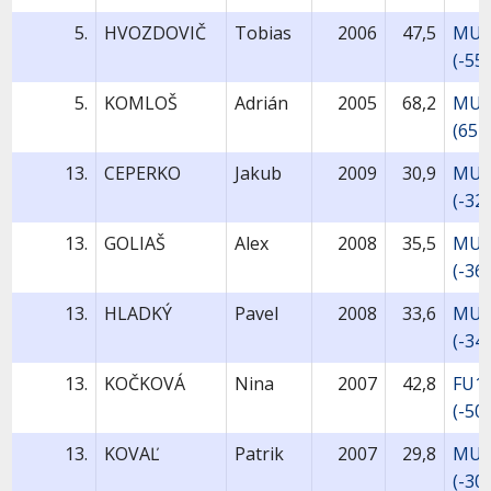
5.
HVOZDOVIČ
Tobias
2006
47,5
MU1
(-55
5.
KOMLOŠ
Adrián
2005
68,2
MU1
(65+
13.
CEPERKO
Jakub
2009
30,9
MU9
(-32
13.
GOLIAŠ
Alex
2008
35,5
MU1
(-36
13.
HLADKÝ
Pavel
2008
33,6
MU1
(-34
13.
KOČKOVÁ
Nina
2007
42,8
FU1
(-50
13.
KOVAĽ
Patrik
2007
29,8
MU1
(-30