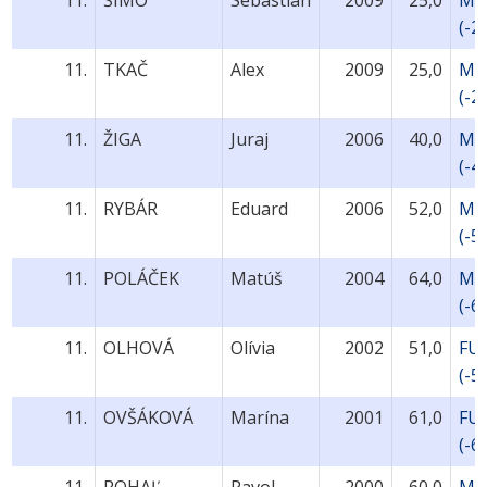
11.
ŠIMO
Sebastián
2009
25,0
MU
(-2
11.
TKAČ
Alex
2009
25,0
MU
(-2
11.
ŽIGA
Juraj
2006
40,0
MU
(-4
11.
RYBÁR
Eduard
2006
52,0
MU
(-5
11.
POLÁČEK
Matúš
2004
64,0
MU
(-6
11.
OLHOVÁ
Olívia
2002
51,0
FU
(-5
11.
OVŠÁKOVÁ
Marína
2001
61,0
FU
(-6