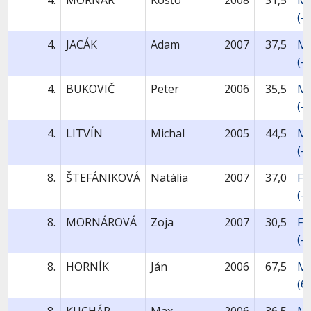
4.
MORNÁR
Kosťo
2008
31,5
MU
(-
4.
JACÁK
Adam
2007
37,5
MU
(-
4.
BUKOVIČ
Peter
2006
35,5
MU
(-
4.
LITVÍN
Michal
2005
44,5
MU
(-
8.
ŠTEFÁNIKOVÁ
Natália
2007
37,0
FU
(-
8.
MORNÁROVÁ
Zoja
2007
30,5
FU
(-
8.
HORNÍK
Ján
2006
67,5
M
(6