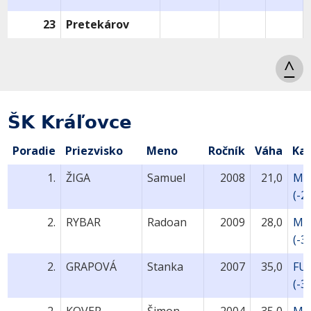
23
Pretekárov
^
ŠK Kráľovce
Poradie
Priezvisko
Meno
Ročník
Váha
Ka
1.
ŽIGA
Samuel
2008
21,0
MU
(-2
2.
RYBAR
Radoan
2009
28,0
MU
(-3
2.
GRAPOVÁ
Stanka
2007
35,0
FU
(-3