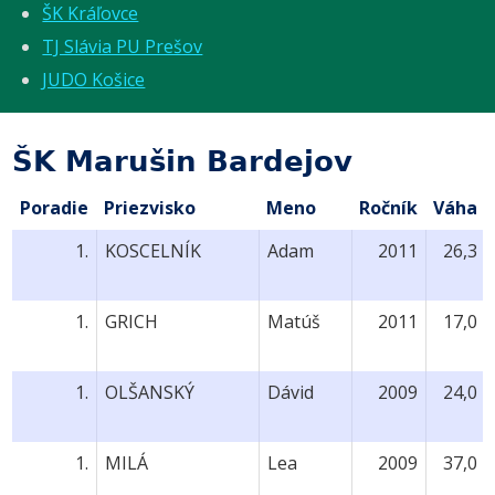
ŠK Kráľovce
TJ Slávia PU Prešov
JUDO Košice
ŠK Marušin Bardejov
Poradie
Priezvisko
Meno
Ročník
Váha
1.
KOSCELNÍK
Adam
2011
26,3
1.
GRICH
Matúš
2011
17,0
1.
OLŠANSKÝ
Dávid
2009
24,0
1.
MILÁ
Lea
2009
37,0