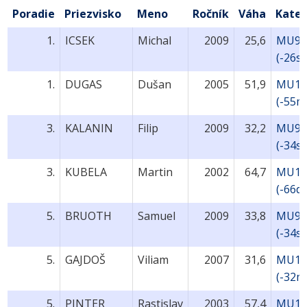
Poradie
Priezvisko
Meno
Ročník
Váha
Kateg
1.
ICSEK
Michal
2009
25,6
MU9-
(-26s
1.
DUGAS
Dušan
2005
51,9
MU13
(-55ml
3.
KALANIN
Filip
2009
32,2
MU9-
(-34s
3.
KUBELA
Martin
2002
64,7
MU17
(-66d)
5.
BRUOTH
Samuel
2009
33,8
MU9-
(-34s
5.
GAJDOŠ
Viliam
2007
31,6
MU11
(-32m
5.
PINTER
Rastislav
2003
57,4
MU15