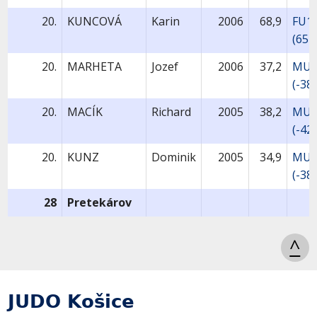
20.
KUNCOVÁ
Karin
2006
68,9
FU1
(65+
20.
MARHETA
Jozef
2006
37,2
MU1
(-38
20.
MACÍK
Richard
2005
38,2
MU1
(-42
20.
KUNZ
Dominik
2005
34,9
MU1
(-38
28
Pretekárov
^
JUDO Košice