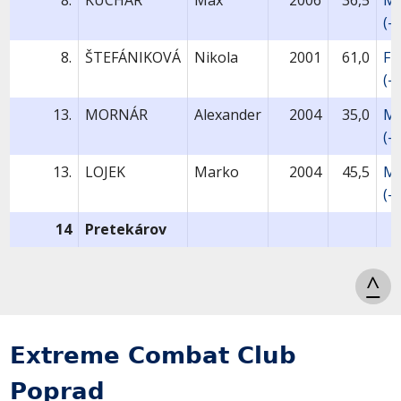
8.
KUCHÁR
Max
2006
36,5
MU
(-
8.
ŠTEFÁNIKOVÁ
Nikola
2001
61,0
FU
(-
13.
MORNÁR
Alexander
2004
35,0
MU
(-
13.
LOJEK
Marko
2004
45,5
MU
(-
14
Pretekárov
^
Extreme Combat Club
Poprad