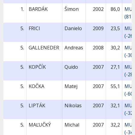
1.
BARDÁK
Šimon
2002
86,0
MU1
(81+
5.
FRICI
Danielo
2009
23,5
MU9
(-26
5.
GALLENEDER
Andreas
2008
30,2
MU1
(-30
5.
KOPČÍK
Quido
2007
27,1
MU1
(-28
5.
KOČKA
Matej
2007
55,1
MU1
(-60
5.
LIPTÁK
Nikolas
2007
32,1
MU1
(-32
5.
MAĽUČKÝ
Michal
2007
32,2
MU1
(-34