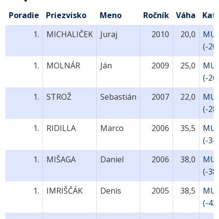
Poradie
Priezvisko
Meno
Ročník
Váha
Kat
1.
MICHALIČEK
Juraj
2010
20,0
MU9
(-20
1.
MOLNÁR
Ján
2009
25,0
MU9
(-26
1.
STROŽ
Sebastián
2007
22,0
MU1
(-28
1.
RIDILLA
Marco
2006
35,5
MU1
(-34
1.
MIŠAGA
Daniel
2006
38,0
MU1
(-38
1.
IMRIŠČÁK
Denis
2005
38,5
MU1
(-42