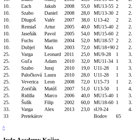
10.
Ľach
Jakub
2008
55,0
MU13-55
2
2.
10.
Szabo
Daniel
2008
28,0
MU13-30
2
2.
10.
Dlugoš
Valér
2007
38,0
U13-42
2
2.
10.
Remiaš
Artur
2005
40,0
MU15-40
2
2.
10.
Jaseňák
Pavol
2005
54,0
MU15-60
2
2.
10.
Fuchs
Martin
2004
52,0
MU18-57
2
2.
10.
Dubjel
Max
2003
72,0
MU18+90
2
2.
25.
Varga
Leonard
2011
25,0
MU9-28
1
3.
25.
Guľa
Adam
2010
32,0
MU11-34
1
3.
25.
Szabo
Juraj
2010
19,0
U11-28
1
3.
25.
Paločková
Laura
2010
28,0
U11-28
1
3.
25.
Veverica
Leon
2008
72,0
U15-73
1
2.
25.
Zoričák
Matúš
2007
51,0
U13-50
1
4.
25.
Ridilla
Marco
2006
40,0
MU15-40
1
3.
25.
Šulík
Filip
2002
60,0
MU18-60
1
3.
33.
Varga
Alex
2013
23,0
sU9-24
4.
33
Pretekárov
Bodov
65
^
Judo Academy Košice