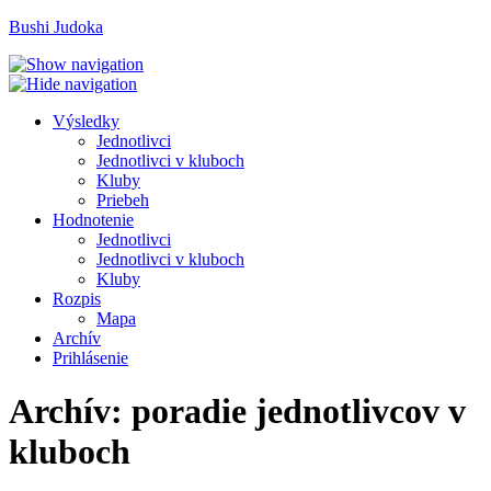
Bushi Judoka
V
ýsledky
J
ednotlivci
J
e
dnotlivci v kluboch
K
luby
Priebeh
H
odnotenie
Je
d
notlivci
Jed
n
otlivci v kluboch
K
l
uby
R
ozpis
M
apa
A
rchív
P
rihlásenie
Archív: poradie jednotlivcov v
kluboch