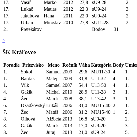
17.
Vasiľ
Marko
2012
27,8
sU9-28
2.
17.
Lukáč
Matias
2012
22,3
sU9-24
3.
17.
Jakubová
Hana
2011
22,0
sU9-24
2.
17.
Urban
Miroslav
2010
27,8
sU11-28
2.
21
Pretekárov
Bodov
31
^
ŠK Kráľovce
Poradie
Priezvisko
Meno
Ročník
Váha
Kategória
Body
Umies
1.
Sokol
Samuel
2009
29,6
MU11-30
4
1.
1.
Bardak
Matej
2009
31,8
U11-32
4
1.
1.
Vilk
Samuel
2007
54,4
U13-50
4
1.
4.
Gažik
Michal
2010
28,5
U11-28
3
1.
4.
Žec
Marek
2008
38,1
U13-42
3
1.
6.
Džadžovský
Lukáš
2006
31,0
MU15-40
2
1.
7.
Žec
Matúš
2006
31,2
MU15-40
1
2.
8.
Olhová
Alžbeta
2013
16,8
sU9-20
2.
8.
Gažik
Marek
2013
17,0
sU9-20
3.
8.
Žec
Juraj
2013
21,0
sU9-24
5.