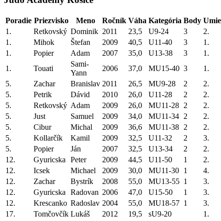
Poradie
Priezvisko
Meno
Ročník
Váha
Kategória
Body
Umie
1.
Retkovský
Dominik
2011
23,5
U9-24
3
2.
1.
Mihok
Štefan
2009
40,5
U11-40
3
1.
1.
Popier
Adam
2007
35,0
U13-38
3
1.
Sami-
1.
Touati
2006
37,0
MU15-40
3
1.
Yann
5.
Zachar
Branislav
2011
26,5
MU9-28
2
2.
5.
Petrik
Dávid
2010
26,0
U11-28
2
2.
5.
Retkovský
Adam
2009
26,0
MU11-28
2
2.
5.
Just
Samuel
2009
34,0
MU11-34
2
2.
5.
Cibur
Michal
2009
36,6
MU11-38
2
2.
5.
Kollarčík
Kamil
2009
32,5
U11-32
2
3.
5.
Popier
Ján
2007
32,5
U13-34
2
2.
12.
Gyuricska
Peter
2009
44,5
U11-50
1
2.
12.
Icsek
Michael
2009
30,0
MU11-30
1
4.
12.
Zachar
Bystrík
2008
55,0
MU13-55
1
3.
12.
Gyuricska
Radovan
2006
47,0
U15-50
1
3.
12.
Krescanko
Radoslav
2004
55,0
MU18-57
1
3.
17.
Tomčovčík
Lukáš
2012
19,5
sU9-20
1.