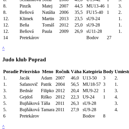
8.
Pinzík
Matej
2007
44,5
MU13-46
1
3.
8.
Beňová
Natália
2006
35,5
FU15-40
1
2.
12.
Klimek
Martin
2013
23,5
sU9-24
1.
12.
Beňa
Tomáš
2012
25,0
sU9-28
1.
12.
Beňová
Paula
2009
26,9
sU11-28
1.
14
Pretekárov
Bodov
27
^
Judo klub Poprad
Poradie
Priezvisko
Meno
Ročník
Váha
Kategória
Body
Umiest
1.
Jacák
Adam
2007
46,0
U13-50
3
2.
1.
Safanovič
Patrik
2004
56,5
MU18-57
3
1.
3.
Bednár
Filipko
2012
20,4
MU9-22
1
3.
3.
Gejdoš
Riško
2012
22,3
U9-24
1
4.
5.
Bujňáková
Táňa
2011
26,3
sU9-28
3.
5.
Bujňáková
Tamara
2011
27,9
sU9-28
4.
6
Pretekárov
Bodov
8
^