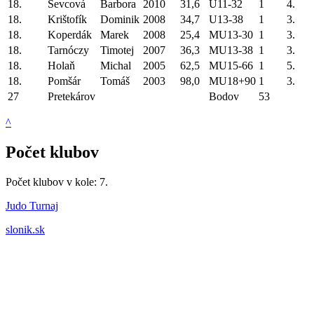
18.
Ševcová
Barbora
2010
31,6
U11-32
1
4.
18.
Krištofík
Dominik
2008
34,7
U13-38
1
3.
18.
Koperdák
Marek
2008
25,4
MU13-30
1
3.
18.
Tarnóczy
Timotej
2007
36,3
MU13-38
1
3.
18.
Holaň
Michal
2005
62,5
MU15-66
1
5.
18.
Pomšár
Tomáš
2003
98,0
MU18+90
1
3.
27
Pretekárov
Bodov
53
^
Počet klubov
Počet klubov v kole: 7.
Judo Turnaj
slonik.sk