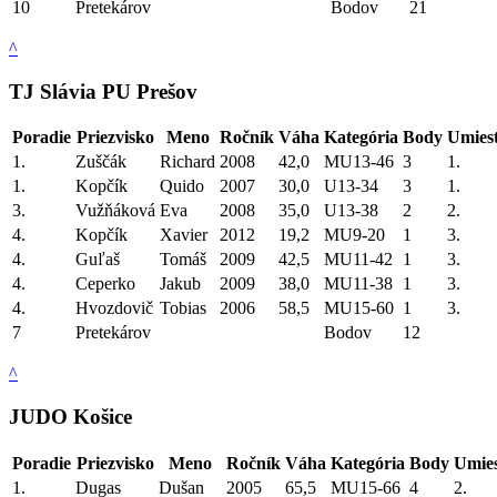
10
Pretekárov
Bodov
21
^
TJ Slávia PU Prešov
Poradie
Priezvisko
Meno
Ročník
Váha
Kategória
Body
Umies
1.
Zuščák
Richard
2008
42,0
MU13-46
3
1.
1.
Kopčík
Quido
2007
30,0
U13-34
3
1.
3.
Vužňáková
Eva
2008
35,0
U13-38
2
2.
4.
Kopčík
Xavier
2012
19,2
MU9-20
1
3.
4.
Guľaš
Tomáš
2009
42,5
MU11-42
1
3.
4.
Ceperko
Jakub
2009
38,0
MU11-38
1
3.
4.
Hvozdovič
Tobias
2006
58,5
MU15-60
1
3.
7
Pretekárov
Bodov
12
^
JUDO Košice
Poradie
Priezvisko
Meno
Ročník
Váha
Kategória
Body
Umies
1.
Dugas
Dušan
2005
65,5
MU15-66
4
2.