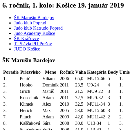
6. ročník, 1. kolo: Košice 19. január 2019
ŠK Marušin Bardejov
Judo klub Poprad
Judo klub Katsudo Poprad
Judo Academy Košice
ŠK Kráľovce
TJ Slávia PU Prešov
JUDO Košice
ŠK Marušin Bardejov
Poradie
Priezvisko
Meno
Ročník
Váha
Kategória
Body
Umie
1.
Petrič
Viliam
2006
65,0
MU15-66
5
1.
2.
Hopko
Dominik
2011
23,5
U9-24
4
1.
3.
Grich
Matúš
2011
21,5
MU9-22
3
1.
3.
Koscelník
Adam
2011
32,5
MU9-32
3
1.
3.
Klimek
Alex
2010
32,5
MU11-34
3
1.
3.
Herich
Max
2005
53,0
MU15-60
3
1.
7.
Pituch
Adam
2009
42,0
MU11-42
2
2.
8.
Kaščaková
Sára
2008
30,0
U13-34
1
3.
8.
Semánková
Sofia
2008
41,0
U13-42
1
3.