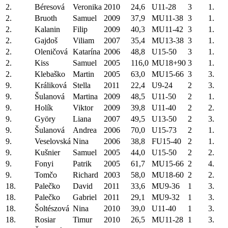
2.
Béresová
Veronika
2010
24,6
U11-28
3
1.
2.
Bruoth
Samuel
2009
37,9
MU11-38
3
1.
2.
Kalanin
Filip
2009
40,3
MU11-42
3
1.
2.
Gajdoš
Viliam
2007
35,4
MU13-38
3
1.
2.
Oleničová
Katarína
2006
48,8
U15-50
3
1.
2.
Kiss
Samuel
2005
116,0
MU18+90
3
1.
2.
Klebaško
Martin
2005
63,0
MU15-66
3
3.
9.
Králiková
Stella
2011
22,4
U9-24
2
3.
9.
Šulanová
Martina
2009
48,5
U11-50
2
1.
9.
Holík
Viktor
2009
39,8
U11-40
2
2.
9.
Györy
Liana
2007
49,5
U13-50
2
3.
9.
Šulanová
Andrea
2006
70,0
U15-73
2
1.
9.
Veselovská
Nina
2006
38,8
FU15-40
2
1.
9.
Kušnier
Samuel
2005
44,0
U15-50
2
2.
9.
Fonyi
Patrik
2005
61,7
MU15-66
2
4.
9.
Tomčo
Richard
2003
58,0
MU18-60
2
2.
18.
Palečko
David
2011
33,6
MU9-36
1
3.
18.
Palečko
Gabriel
2011
29,1
MU9-32
1
3.
18.
Šoltészová
Nina
2010
39,0
U11-40
1
3.
18.
Rosiar
Timur
2010
26,5
MU11-28
1
3.