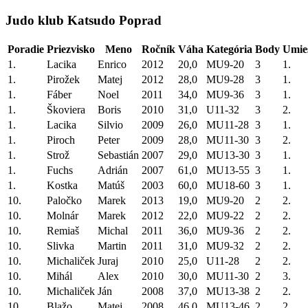
Judo klub Katsudo Poprad
Poradie
Priezvisko
Meno
Ročník
Váha
Kategória
Body
Umie
1.
Lacika
Enrico
2012
20,0
MU9-20
3
1.
1.
Pirožek
Matej
2012
28,0
MU9-28
3
1.
1.
Fáber
Noel
2011
34,0
MU9-36
3
1.
1.
Škoviera
Boris
2010
31,0
U11-32
3
2.
1.
Lacika
Silvio
2009
26,0
MU11-28
3
1.
1.
Piroch
Peter
2009
28,0
MU11-30
3
2.
1.
Strož
Sebastián
2007
29,0
MU13-30
3
1.
1.
Fuchs
Adrián
2007
61,0
MU13-55
3
1.
1.
Kostka
Matúš
2003
60,0
MU18-60
3
1.
10.
Paločko
Marek
2013
19,0
MU9-20
2
2.
10.
Molnár
Marek
2012
22,0
MU9-22
2
2.
10.
Remiaš
Michal
2011
36,0
MU9-36
2
2.
10.
Slivka
Martin
2011
31,0
MU9-32
2
2.
10.
Michaliček
Juraj
2010
25,0
U11-28
2
2.
10.
Mihál
Alex
2010
30,0
MU11-30
2
3.
10.
Michaliček
Ján
2008
37,0
MU13-38
2
2.
10.
Blažo
Matej
2008
46,0
MU13-46
2
2.