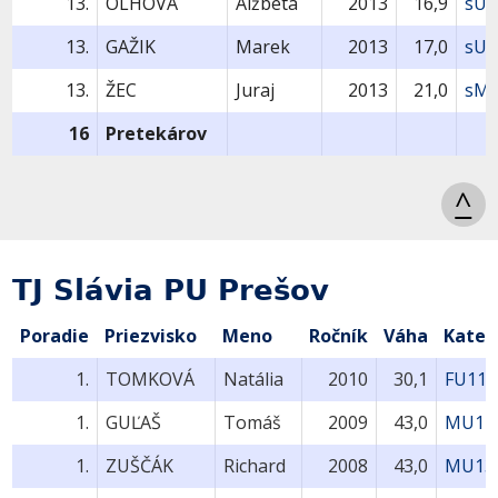
13.
OLHOVÁ
Alžbeta
2013
16,9
sU9
13.
GAŽIK
Marek
2013
17,0
sU9
13.
ŽEC
Juraj
2013
21,0
sMU
16
Pretekárov
^
TJ Slávia PU Prešov
Poradie
Priezvisko
Meno
Ročník
Váha
Kateg
1.
TOMKOVÁ
Natália
2010
30,1
FU11-
1.
GUĽAŠ
Tomáš
2009
43,0
MU11
1.
ZUŠČÁK
Richard
2008
43,0
MU13