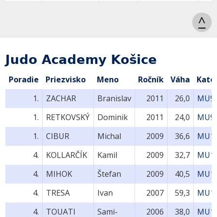
^
Judo Academy Košice
Poradie
Priezvisko
Meno
Ročník
Váha
Kate
1.
ZACHAR
Branislav
2011
26,0
MU9-
1.
RETKOVSKÝ
Dominik
2011
24,0
MU9-
1.
CIBUR
Michal
2009
36,6
MU11
4.
KOLLARČÍK
Kamil
2009
32,7
MU11
4.
MIHOK
Štefan
2009
40,5
MU11
4.
TRESA
Ivan
2007
59,3
MU13
4.
TOUATI
Sami-
2006
38,0
MU15