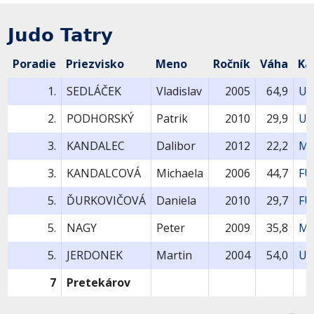
Judo Tatry
Poradie
Priezvisko
Meno
Ročník
Váha
Ka
1.
SEDLÁČEK
Vladislav
2005
64,9
U1
2.
PODHORSKÝ
Patrik
2010
29,9
U1
3.
KANDALEC
Dalibor
2012
22,2
MU
3.
KANDALCOVÁ
Michaela
2006
44,7
FU
5.
ĎURKOVIČOVÁ
Daniela
2010
29,7
FU
5.
NAGY
Peter
2009
35,8
MU
5.
JERDONEK
Martin
2004
54,0
U1
7
Pretekárov