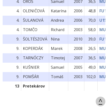
4.
OROS
Samuel
2007
36,5
MU1
4.
OLENIČOVÁ
Katarína
2006
48,8
FU15
4.
ŠULANOVÁ
Andrea
2006
70,0
U15
4.
TOMČO
Richard
2003
58,0
MU1
9.
ŠOLTÉSZOVÁ
Nina
2010
39,0
FU11
9.
KOPERDÁK
Marek
2008
26,5
MU1
9.
TARNÓCZY
Timotej
2007
36,5
MU1
9.
KUŠNIER
Samuel
2005
49,0
MU1
9.
POMŠÁR
Tomáš
2003
102,0
MU1
13
Pretekárov
^