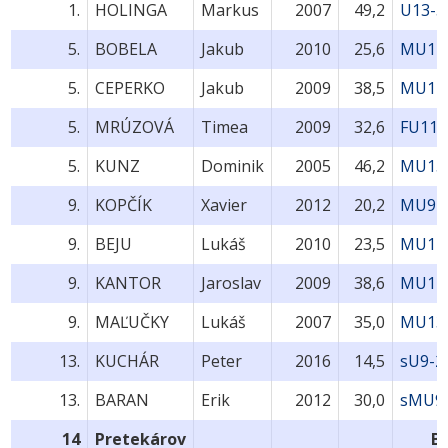
1.
HOLINGA
Markus
2007
49,2
U13-5
5.
BOBELA
Jakub
2010
25,6
MU11
5.
CEPERKO
Jakub
2009
38,5
MU11
5.
MRÚZOVÁ
Timea
2009
32,6
FU11-
5.
KUNZ
Dominik
2005
46,2
MU15
9.
KOPČÍK
Xavier
2012
20,2
MU9-
9.
BEJU
Lukáš
2010
23,5
MU11
9.
KANTOR
Jaroslav
2009
38,6
MU11
9.
MAĽUČKY
Lukáš
2007
35,0
MU13
13.
KUCHÁR
Peter
2016
14,5
sU9-2
13.
BARAN
Erik
2012
30,0
sMU9
14
Pretekárov
B