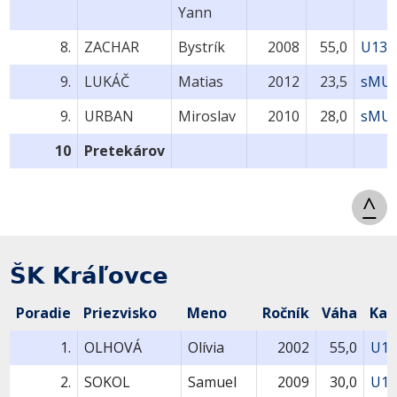
Yann
8.
ZACHAR
Bystrík
2008
55,0
U13-
9.
LUKÁČ
Matias
2012
23,5
sMU9
9.
URBAN
Miroslav
2010
28,0
sMU9
10
Pretekárov
^
ŠK Kráľovce
Poradie
Priezvisko
Meno
Ročník
Váha
Kat
1.
OLHOVÁ
Olívia
2002
55,0
U18
2.
SOKOL
Samuel
2009
30,0
U11