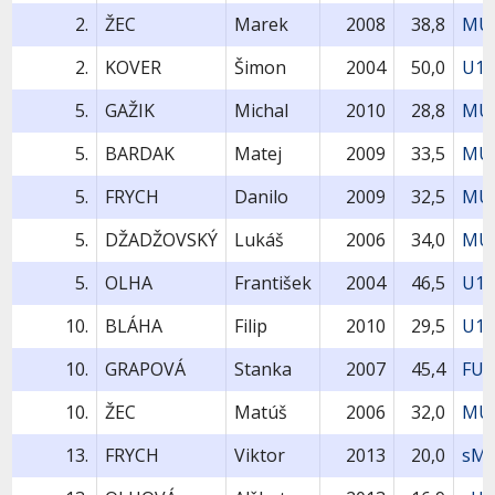
2.
ŽEC
Marek
2008
38,8
MU1
2.
KOVER
Šimon
2004
50,0
U18
5.
GAŽIK
Michal
2010
28,8
MU1
5.
BARDAK
Matej
2009
33,5
MU1
5.
FRYCH
Danilo
2009
32,5
MU1
5.
DŽADŽOVSKÝ
Lukáš
2006
34,0
MU1
5.
OLHA
František
2004
46,5
U18
10.
BLÁHA
Filip
2010
29,5
U11
10.
GRAPOVÁ
Stanka
2007
45,4
FU1
10.
ŽEC
Matúš
2006
32,0
MU1
13.
FRYCH
Viktor
2013
20,0
sMU