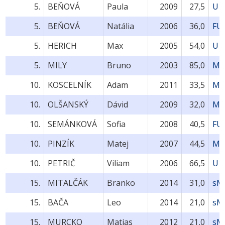
5.
BEŇOVÁ
Paula
2009
27,5
U1
5.
BEŇOVÁ
Natália
2006
36,0
FU
5.
HERICH
Max
2005
54,0
U1
5.
MILY
Bruno
2003
85,0
MU
10.
KOSCELNÍK
Adam
2011
33,5
MU
10.
OLŠANSKÝ
Dávid
2009
32,0
MU
10.
SEMÁNKOVÁ
Sofia
2008
40,5
FU
10.
PINZÍK
Matej
2007
44,5
MU
10.
PETRIČ
Viliam
2006
66,5
U1
15.
MITALČÁK
Branko
2014
31,0
sM
15.
BAČA
Leo
2014
21,0
sM
15.
MURCKO
Matias
2012
21,0
sM