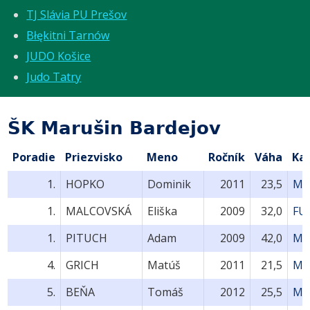
TJ Slávia PU Prešov
Błękitni Tarnów
JUDO Košice
Judo Tatry
ŠK Marušin Bardejov
Poradie
Priezvisko
Meno
Ročník
Váha
Ka
1.
HOPKO
Dominik
2011
23,5
MU
1.
MALCOVSKÁ
Eliška
2009
32,0
FU
1.
PITUCH
Adam
2009
42,0
MU
4.
GRICH
Matúš
2011
21,5
MU
5.
BEŇA
Tomáš
2012
25,5
MU