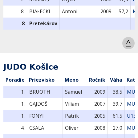
8.
BIAŁECKI
Antoni
2009
57,2
M
8
Pretekárov
^
JUDO Košice
Poradie
Priezvisko
Meno
Ročník
Váha
Kate
1.
BRUOTH
Samuel
2009
38,5
MU1
1.
GAJDOŠ
Viliam
2007
39,7
MU1
1.
FONYI
Patrik
2005
61,5
U15
4.
CSALA
Oliver
2008
27,0
MU1