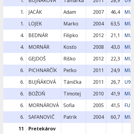
1.
BUJŇÁKOVÁ
Tamarka
2011
28,9
U9-
1.
JACÁK
Adam
2007
46,4
MU1
1.
LOJEK
Marko
2004
63,5
MU1
4.
BEDNÁR
Filipko
2012
21,1
MU9
4.
MORNÁR
Kosťo
2008
43,0
MU1
6.
GEJDOŠ
Riško
2012
22,3
MU9
6.
PICHNARČÍK
Peťko
2011
24,9
MU9
6.
BUJŇÁKOVÁ
Tánička
2011
26,7
U9-
6.
BOŽOŇ
Timotej
2010
41,9
MU1
6.
MORNÁROVÁ
Sofia
2005
41,5
FU1
6.
SAFANOVIČ
Patrik
2004
60,7
MU1
11
Pretekárov