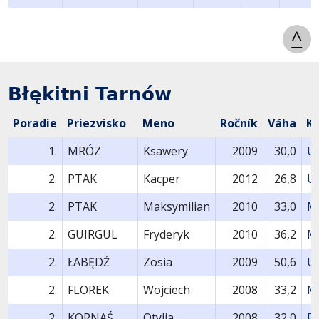
^
Błękitni Tarnów
Poradie
Priezvisko
Meno
Ročník
Váha
K
1.
MRÓZ
Ksawery
2009
30,0
U
2.
PTAK
Kacper
2012
26,8
U
2.
PTAK
Maksymilian
2010
33,0
M
2.
GUIRGUL
Fryderyk
2010
36,2
M
2.
ŁABĘDŹ
Zosia
2009
50,6
U
2.
FLOREK
Wojciech
2008
33,2
M
2.
KORNAŚ
Otylia
2008
32,0
F