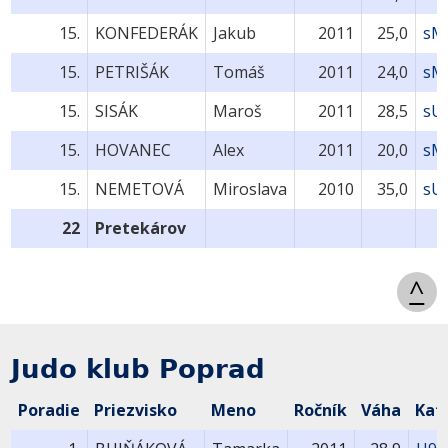
15.
KONFEDERÁK
Jakub
2011
25,0
sM
15.
PETRIŠÁK
Tomáš
2011
24,0
sM
15.
SISÁK
Maroš
2011
28,5
sU
15.
HOVANEC
Alex
2011
20,0
sM
15.
NEMETOVÁ
Miroslava
2010
35,0
sU
22
Pretekárov
^
Judo klub Poprad
Poradie
Priezvisko
Meno
Ročník
Váha
Kat