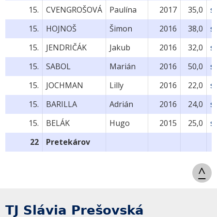
15.
CVENGROŠOVÁ
Paulína
2017
35,0
s
15.
HOJNOŠ
Šimon
2016
38,0
s
15.
JENDRIČÁK
Jakub
2016
32,0
s
15.
SABOL
Marián
2016
50,0
s
15.
JOCHMAN
Lilly
2016
22,0
s
15.
BARILLA
Adrián
2016
24,0
s
15.
BELÁK
Hugo
2015
25,0
s
22
Pretekárov
^
TJ Slávia Prešovská