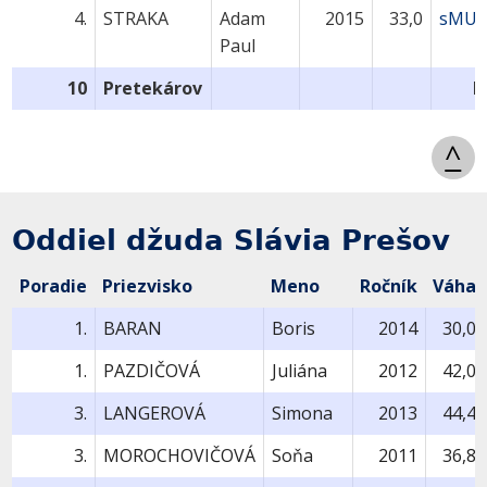
4.
STRAKA
Adam
2015
33,0
sMU1
Paul
10
Pretekárov
B
^
Oddiel džuda Slávia Prešov
Poradie
Priezvisko
Meno
Ročník
Váha
1.
BARAN
Boris
2014
30,0
1.
PAZDIČOVÁ
Juliána
2012
42,0
3.
LANGEROVÁ
Simona
2013
44,4
3.
MOROCHOVIČOVÁ
Soňa
2011
36,8