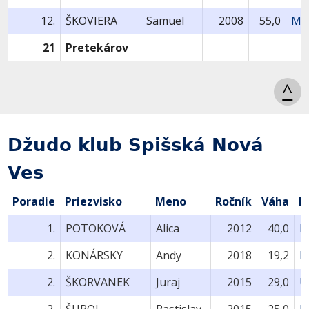
12.
ŠKOVIERA
Samuel
2008
55,0
MU
21
Pretekárov
^
Džudo klub Spišská Nová
Ves
Poradie
Priezvisko
Meno
Ročník
Váha
K
1.
POTOKOVÁ
Alica
2012
40,0
F
2.
KONÁRSKY
Andy
2018
19,2
M
2.
ŠKORVANEK
Juraj
2015
29,0
U
2.
ŠUPOL
Rastislav
2015
25,0
U