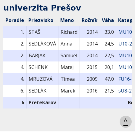
univerzita Prešov
Poradie
Priezvisko
Meno
Ročník
Váha
Kategó
1.
STAŠ
Richard
2014
33,0
MU10-
2.
SEDLÁKOVÁ
Anna
2014
24,5
U10-27
2.
BARJAK
Samuel
2014
22,5
MU10-
4.
SCHENK
Matej
2015
20,1
MU10-
4.
MRUZOVÁ
Timea
2009
47,0
FU16-4
6.
SEDLÁK
Marek
2016
21,5
sU8-22
6
Pretekárov
Bo
^