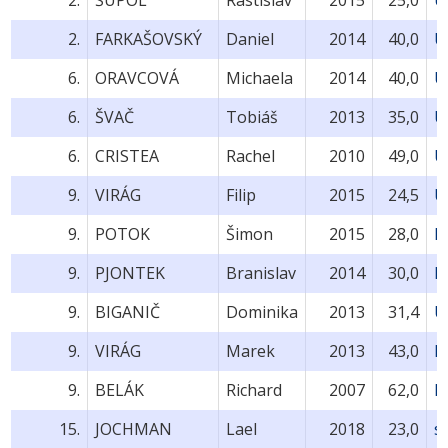
2.
FARKAŠOVSKÝ
Daniel
2014
40,0
U
6.
ORAVCOVÁ
Michaela
2014
40,0
U
6.
ŠVAČ
Tobiáš
2013
35,0
U
6.
CRISTEA
Rachel
2010
49,0
U
9.
VIRÁG
Filip
2015
24,5
U
9.
POTOK
Šimon
2015
28,0
M
9.
PJONTEK
Branislav
2014
30,0
M
9.
BIGANIČ
Dominika
2013
31,4
U
9.
VIRÁG
Marek
2013
43,0
M
9.
BELÁK
Richard
2007
62,0
M
15.
JOCHMAN
Lael
2018
23,0
s