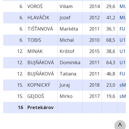
6.
VOROŠ
Viliam
2014
29,6
MU1
6.
HLAVÁČIK
Jozef
2012
41,2
MU1
6.
TIŠŤANOVÁ
Markéta
2011
36,1
FU1
6.
TOBIS
Michal
2010
68,5
U14
12.
MINAK
Krištof
2015
38,6
U10
12.
BUJŇÁKOVÁ
Dominika
2011
64,3
U14
12.
BUJŇÁKOVÁ
Tatiana
2011
46,8
FU1
15.
KOPNICKÝ
Juraj
2018
23,0
sMU
15.
GEJDOŠ
Mirko
2017
19,6
sMU
16
Pretekárov
^