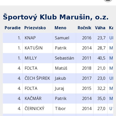
Športový Klub Marušin, o.z.
Poradie
Priezvisko
Meno
Ročník
Váha
Ka
1.
KNAP
Samuel
2016
23,7
U8
1.
KATUŠIN
Patrik
2014
28,7
MU
1.
MILLY
Sebastián
2011
40,5
MU
4.
FOĽTA
Matúš
2018
21,0
MU
4.
ČECH ŠPIREK
Jakub
2017
23,0
U8
4.
FOĽTA
Juraj
2015
32,2
MU
4.
KAČMÁR
Patrik
2014
35,0
MU
4.
ČERNICKÝ
Tibor
2014
27,0
U1