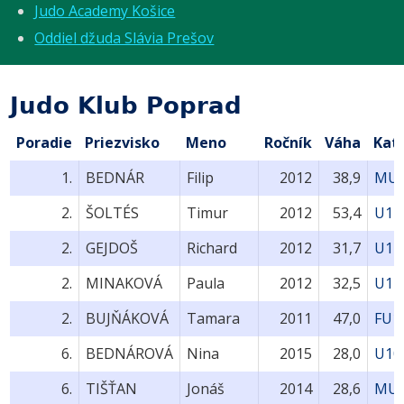
Judo Academy Košice
Oddiel džuda Slávia Prešov
Judo Klub Poprad
Poradie
Priezvisko
Meno
Ročník
Váha
Kat
1.
BEDNÁR
Filip
2012
38,9
MU1
2.
ŠOLTÉS
Timur
2012
53,4
U14
2.
GEJDOŠ
Richard
2012
31,7
U12
2.
MINAKOVÁ
Paula
2012
32,5
U12
2.
BUJŇÁKOVÁ
Tamara
2011
47,0
FU1
6.
BEDNÁROVÁ
Nina
2015
28,0
U10
6.
TIŠŤAN
Jonáš
2014
28,6
MU1