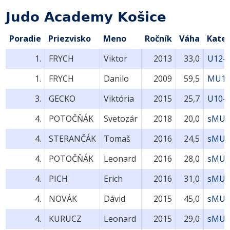
Judo Academy Košice
Poradie
Priezvisko
Meno
Ročník
Váha
Kate
1.
FRYCH
Viktor
2013
33,0
U12-
1.
FRYCH
Danilo
2009
59,5
MU16
3.
GECKO
Viktória
2015
25,7
U10-
4.
POTOČŇÁK
Svetozár
2018
20,0
sMU8
4.
STERANČÁK
Tomaš
2016
24,5
sMU8
4.
POTOČŇÁK
Leonard
2016
28,0
sMU8
4.
PICH
Erich
2016
31,0
sMU8
4.
NOVÁK
Dávid
2015
45,0
sMU1
4.
KURUCZ
Leonard
2015
29,0
sMU1