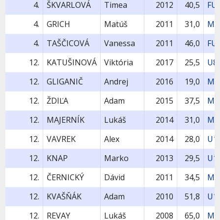
4.
ŠKVARLOVÁ
Timea
2012
40,5
FU
4.
GRICH
Matúš
2011
31,0
MU
4.
TAŠČICOVÁ
Vanessa
2011
46,0
FU
12.
KATUŠINOVÁ
Viktória
2017
25,5
U8
12.
GLIGANIČ
Andrej
2016
19,0
MU
12.
ŽDIĽA
Adam
2015
37,5
MU
12.
MAJERNÍK
Lukáš
2014
31,0
MU
12.
VAVREK
Alex
2014
28,0
U1
12.
KNAP
Marko
2013
29,5
U1
12.
ČERNICKÝ
Dávid
2011
34,5
MU
12.
KVAŠŇÁK
Adam
2010
51,8
U1
12.
REVAY
Lukáš
2008
65,0
MU