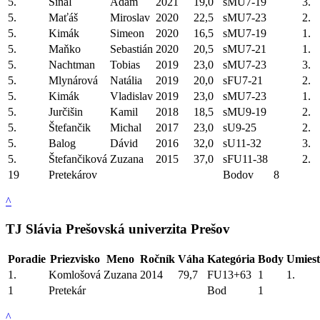
5.
Šinaľ
Adam
2021
19,0
sMU7-19
3.
5.
Maťáš
Miroslav
2020
22,5
sMU7-23
2.
5.
Kimák
Simeon
2020
16,5
sMU7-19
1.
5.
Maňko
Sebastián
2020
20,5
sMU7-21
1.
5.
Nachtman
Tobias
2019
23,0
sMU7-23
3.
5.
Mlynárová
Natália
2019
20,0
sFU7-21
2.
5.
Kimák
Vladislav
2019
23,0
sMU7-23
1.
5.
Jurčišin
Kamil
2018
18,5
sMU9-19
2.
5.
Štefančik
Michal
2017
23,0
sU9-25
2.
5.
Balog
Dávid
2016
32,0
sU11-32
3.
5.
Štefančiková
Zuzana
2015
37,0
sFU11-38
2.
19
Pretekárov
Bodov
8
^
TJ Slávia Prešovská univerzita Prešov
Poradie
Priezvisko
Meno
Ročník
Váha
Kategória
Body
Umiest
1.
Komlošová
Zuzana
2014
79,7
FU13+63
1
1.
1
Pretekár
Bod
1
^