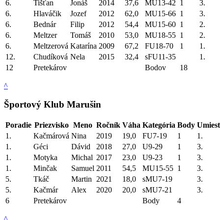
6.
Tišťan
Jonáš
2014
37,6
MU13-42
1
3.
6.
Hlaváčik
Jozef
2012
62,0
MU15-66
1
3.
6.
Bednár
Filip
2012
54,4
MU15-60
1
2.
6.
Meltzer
Tomáš
2010
53,0
MU18-55
1
2.
6.
Meltzerová
Katarína
2009
67,2
FU18-70
1
1.
12.
Chudíková
Nela
2015
32,4
sFU11-35
1.
12
Pretekárov
Bodov
18
^
Športový Klub Marušin
Poradie
Priezvisko
Meno
Ročník
Váha
Kategória
Body
Umiest
1.
Kačmárová
Nina
2019
19,0
FU7-19
1
1.
1.
Géci
Dávid
2018
27,0
U9-29
1
3.
1.
Motyka
Michal
2017
23,0
U9-23
1
3.
1.
Minčak
Samuel
2011
54,5
MU15-55
1
3.
5.
Tkáč
Martin
2021
18,0
sMU7-19
3.
5.
Kačmár
Alex
2020
20,0
sMU7-21
3.
6
Pretekárov
Body
4
^