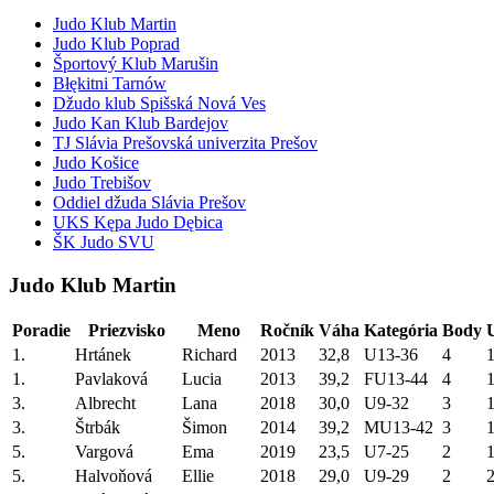
Judo Klub Martin
Judo Klub Poprad
Športový Klub Marušin
Błękitni Tarnów
Džudo klub Spišská Nová Ves
Judo Kan Klub Bardejov
TJ Slávia Prešovská univerzita Prešov
Judo Košice
Judo Trebišov
Oddiel džuda Slávia Prešov
UKS Kępa Judo Dębica
ŠK Judo SVU
Judo Klub Martin
Poradie
Priezvisko
Meno
Ročník
Váha
Kategória
Body
1.
Hrtánek
Richard
2013
32,8
U13-36
4
1
1.
Pavlaková
Lucia
2013
39,2
FU13-44
4
1
3.
Albrecht
Lana
2018
30,0
U9-32
3
1
3.
Štrbák
Šimon
2014
39,2
MU13-42
3
1
5.
Vargová
Ema
2019
23,5
U7-25
2
1
5.
Halvoňová
Ellie
2018
29,0
U9-29
2
2