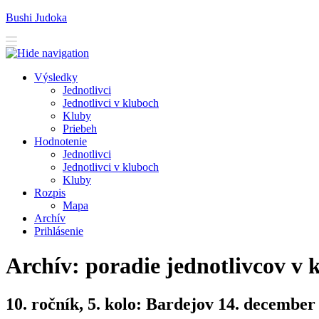
Bushi Judoka
V
ýsledky
J
ednotlivci
J
e
dnotlivci v kluboch
K
luby
Priebeh
H
odnotenie
Je
d
notlivci
Jed
n
otlivci v kluboch
K
l
uby
R
ozpis
M
apa
A
rchív
P
rihlásenie
Archív: poradie jednotlivcov v 
10. ročník, 5. kolo: Bardejov 14. december