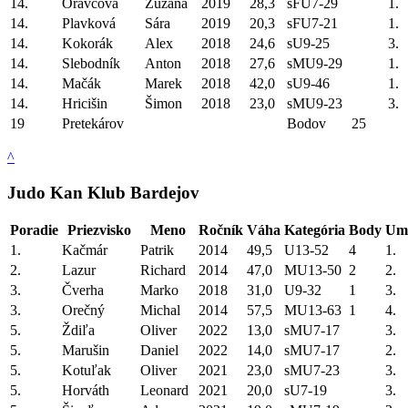
14.
Oravcová
Zuzana
2019
28,3
sFU7-29
1.
14.
Plavková
Sára
2019
20,3
sFU7-21
1.
14.
Kokorák
Alex
2018
24,6
sU9-25
3.
14.
Slebodník
Anton
2018
27,6
sMU9-29
1.
14.
Mačák
Marek
2018
42,0
sU9-46
1.
14.
Hricišin
Šimon
2018
23,0
sMU9-23
3.
19
Pretekárov
Bodov
25
^
Judo Kan Klub Bardejov
Poradie
Priezvisko
Meno
Ročník
Váha
Kategória
Body
Umi
1.
Kačmár
Patrik
2014
49,5
U13-52
4
1.
2.
Lazur
Richard
2014
47,0
MU13-50
2
2.
3.
Čverha
Marko
2018
31,0
U9-32
1
3.
3.
Orečný
Michal
2014
57,5
MU13-63
1
4.
5.
Ždiľa
Oliver
2022
13,0
sMU7-17
3.
5.
Marušin
Daniel
2022
14,0
sMU7-17
2.
5.
Kotuľak
Oliver
2021
23,0
sMU7-23
3.
5.
Horváth
Leonard
2021
20,0
sU7-19
3.