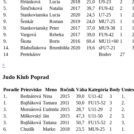
5.
Hrtánková
Lucia
2018
21,0
U9-23
2
2
5.
Šimčisková
Natalia
2017
39,7
FU9-42
2
1
9.
Stankovianska
Lucia
2020
24,5
U7-25
1
2
9.
Šenkár
Roman
2019
24,0
MU7-25
1
1
9.
Stankoviansky
Peter
2017
37,0
MU9-38
1
1
9.
Vargová
Rebeka
2017
39,0
FU9-42
1
2
9.
Škuta
Boris
2016
69,4
MU11+60
1
1
14.
Blahušiakova
Brumhilda
2020
19,6
sFU7-21
3
14
Pretekárov
Bodov
27
^
Judo Klub Poprad
Poradie
Priezvisko
Meno
Ročník
Váha
Kategória
Body
Umies
1.
Bednárová
Nina
2015
39,0
U11-42
3
1.
1.
Bujňáková
Tamara
2011
50,0
FU15-52
3
2.
3.
Mornárová
Ľudmila
2015
28,7
U11-29
2
2.
3.
Miškovský
Ján
2015
47,3
U11-50
2
3.
3.
Bujňáková
Tatiana
2011
50,7
FU15-52
2
3.
6.
Chudík
Marko
2018
23,5
MU9-25
1
1.