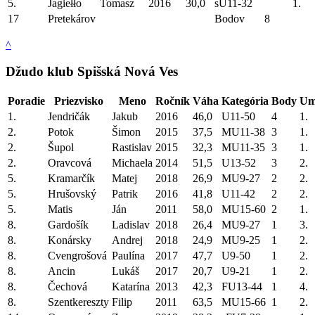
5.
Jagiełło
Tomasz
2016
30,0
sU11-32
1.
17
Pretekárov
Bodov
8
^
Džudo klub Spišská Nová Ves
Poradie
Priezvisko
Meno
Ročník
Váha
Kategória
Body
Um
1.
Jendričák
Jakub
2016
46,0
U11-50
4
1.
2.
Potok
Šimon
2015
37,5
MU11-38
3
1.
2.
Šupol
Rastislav
2015
32,3
MU11-35
3
1.
2.
Oravcová
Michaela
2014
51,5
U13-52
3
2.
5.
Kramarčík
Matej
2018
26,9
MU9-27
2
2.
5.
Hrušovský
Patrik
2016
41,8
U11-42
2
2.
5.
Matis
Ján
2011
58,0
MU15-60
2
1.
8.
Gardošík
Ladislav
2018
26,4
MU9-27
1
3.
8.
Konársky
Andrej
2018
24,9
MU9-25
1
2.
8.
Cvengrošová
Paulína
2017
47,7
U9-50
1
2.
8.
Ancin
Lukáš
2017
20,7
U9-21
1
2.
8.
Čechová
Katarína
2013
42,3
FU13-44
1
4.
8.
Szentkereszty
Filip
2011
63,5
MU15-66
1
2.