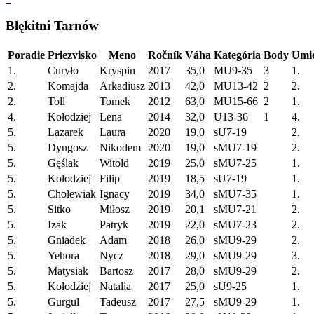
Błękitni Tarnów
Poradie
Priezvisko
Meno
Ročník
Váha
Kategória
Body
Umie
1.
Curyło
Kryspin
2017
35,0
MU9-35
3
1.
2.
Komajda
Arkadiusz
2013
42,0
MU13-42
2
2.
2.
Toll
Tomek
2012
63,0
MU15-66
2
1.
4.
Kołodziej
Lena
2014
32,0
U13-36
1
4.
5.
Lazarek
Laura
2020
19,0
sU7-19
2.
5.
Dyngosz
Nikodem
2020
19,0
sMU7-19
2.
5.
Gęślak
Witold
2019
25,0
sMU7-25
1.
5.
Kołodziej
Filip
2019
18,5
sU7-19
1.
5.
Cholewiak
Ignacy
2019
34,0
sMU7-35
1.
5.
Sitko
Miłosz
2019
20,1
sMU7-21
2.
5.
Izak
Patryk
2019
22,0
sMU7-23
2.
5.
Gniadek
Adam
2018
26,0
sMU9-29
2.
5.
Yehora
Nycz
2018
29,0
sMU9-29
3.
5.
Matysiak
Bartosz
2017
28,0
sMU9-29
2.
5.
Kołodziej
Natalia
2017
25,0
sU9-25
1.
5.
Gurgul
Tadeusz
2017
27,5
sMU9-29
1.