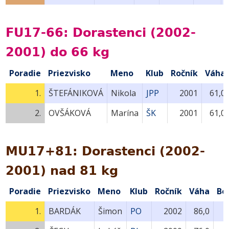
FU17-66: Dorastenci (2002-
2001) do 66 kg
Poradie
Priezvisko
Meno
Klub
Ročník
Váha
1.
ŠTEFÁNIKOVÁ
Nikola
JPP
2001
61,0
2.
OVŠÁKOVÁ
Marína
ŠK
2001
61,0
MU17+81: Dorastenci (2002-
2001) nad 81 kg
Poradie
Priezvisko
Meno
Klub
Ročník
Váha
Bo
1.
BARDÁK
Šimon
PO
2002
86,0