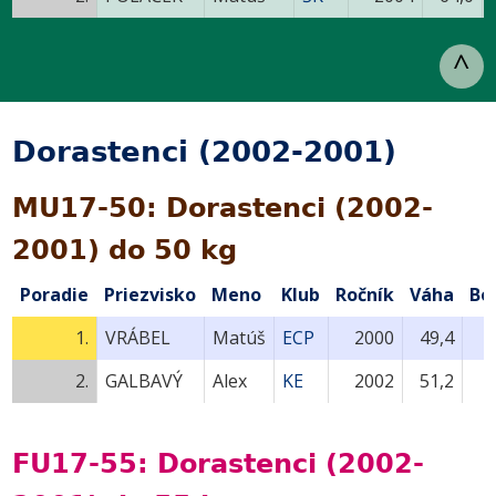
^
Dorastenci (2002-2001)
MU17-50: Dorastenci (2002-
2001) do 50 kg
Poradie
Priezvisko
Meno
Klub
Ročník
Váha
Bo
1.
VRÁBEL
Matúš
ECP
2000
49,4
2.
GALBAVÝ
Alex
KE
2002
51,2
FU17-55: Dorastenci (2002-