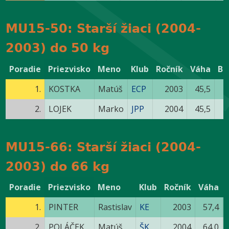
MU15-50: Starší žiaci (2004-
2003) do 50 kg
Poradie
Priezvisko
Meno
Klub
Ročník
Váha
Bo
1.
KOSTKA
Matúš
ECP
2003
45,5
2.
LOJEK
Marko
JPP
2004
45,5
MU15-66: Starší žiaci (2004-
2003) do 66 kg
Poradie
Priezvisko
Meno
Klub
Ročník
Váha
1.
PINTER
Rastislav
KE
2003
57,4
2.
POLÁČEK
Matúš
ŠK
2004
64,0