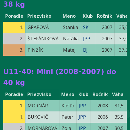
38 kg
Poradie
Priezvisko
Meno
Klub
Ročník
Váha
1.
GRAPOVÁ
Stanka
ŠK
2007
35,0
2.
ŠTEFÁNIKOVÁ
Natália
JPP
2007
37,0
3.
PINZÍK
Matej
BJ
2007
37,5
U11-40: Mini (2008-2007) do
40 kg
Poradie
Priezvisko
Meno
Klub
Ročník
Váha
1.
MORNÁR
Kosťo
JPP
2008
31,5
1.
BUKOVIČ
Peter
JPP
2006
35,5
2.
MORNÁROVÁ
Zoja
JPP
2007
30,5