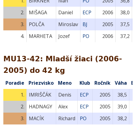
1.
BIRKNER
Ivan
PO
2005
36,8
2.
MIŠAGA
Daniel
ECP
2006
38,0
3.
POLČA
Miroslav
BJ
2005
37,5
4.
MARHETA
Jozef
PO
2006
37,2
MU13-42: Mladší žiaci (2006-
2005) do 42 kg
Poradie
Priezvisko
Meno
Klub
Ročník
Váha
B
1.
IMRIŠČÁK
Denis
ECP
2005
38,5
2.
HADNAGY
Alex
ECP
2005
39,0
3.
MACÍK
Richard
PO
2005
38,2