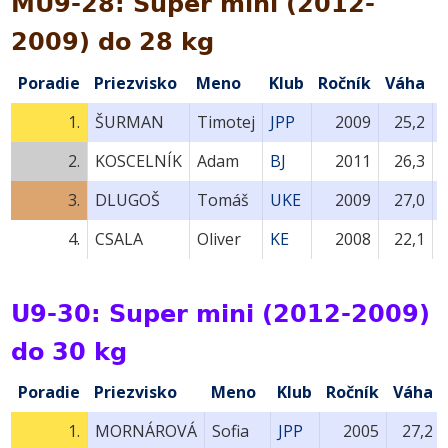
MU9-28: Super mini (2012-
2009) do 28 kg
Poradie
Priezvisko
Meno
Klub
Ročník
Váha
1.
ŠURMAN
Timotej
JPP
2009
25,2
2.
KOSCELNÍK
Adam
BJ
2011
26,3
3.
DLUGOŠ
Tomáš
UKE
2009
27,0
4.
CSALA
Oliver
KE
2008
22,1
U9-30: Super mini (2012-2009)
do 30 kg
Poradie
Priezvisko
Meno
Klub
Ročník
Váha
1.
MORNÁROVÁ
Sofia
JPP
2005
27,2