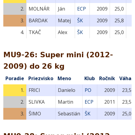
2.
MOLNÁR
Ján
ECP
2009
25,0
3.
BARDAK
Matej
ŠK
2009
25,8
4.
TKAČ
Alex
ŠK
2009
25,0
MU9-26: Super mini (2012-
2009) do 26 kg
Poradie
Priezvisko
Meno
Klub
Ročník
Váha
1.
FRICI
Danielo
PO
2009
23,5
2.
SLIVKA
Martin
ECP
2011
23,5
3.
ŠIMO
Sebastián
ŠK
2009
25,0