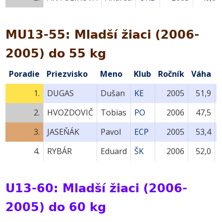
MU13-55: Mladší žiaci (2006-
2005) do 55 kg
Poradie
Priezvisko
Meno
Klub
Ročník
Váha
1.
DUGAS
Dušan
KE
2005
51,9
2.
HVOZDOVIČ
Tobias
PO
2006
47,5
3.
JASEŇÁK
Pavol
ECP
2005
53,4
4.
RYBÁR
Eduard
ŠK
2006
52,0
U13-60: Mladší žiaci (2006-
2005) do 60 kg