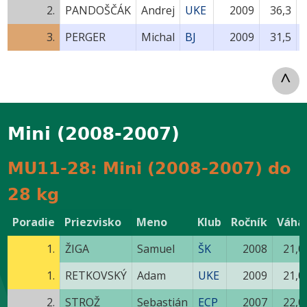
2.
PANDOŠČÁK
Andrej
UKE
2009
36,3
3.
PERGER
Michal
BJ
2009
31,5
^
Mini (2008-2007)
MU11-28: Mini (2008-2007) do
28 kg
Poradie
Priezvisko
Meno
Klub
Ročník
Váha
1.
ŽIGA
Samuel
ŠK
2008
21,0
1.
RETKOVSKÝ
Adam
UKE
2009
21,0
2.
STROŽ
Sebastián
ECP
2007
22,0