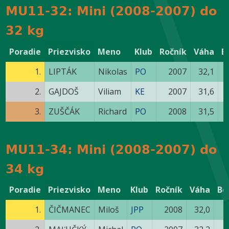
MU11-32: Mini (2008-2007) do
32 kg
Poradie
Priezvisko
Meno
Klub
Ročník
Váha
B
1.
LIPTÁK
Nikolas
PO
2007
32,1
2.
GAJDOŠ
Viliam
KE
2007
31,6
3.
ZUŠČÁK
Richard
PO
2008
31,5
MU11-34: Mini (2008-2007) do
34 kg
Poradie
Priezvisko
Meno
Klub
Ročník
Váha
Bo
1.
ČIČMANEC
Miloš
JPP
2008
32,0