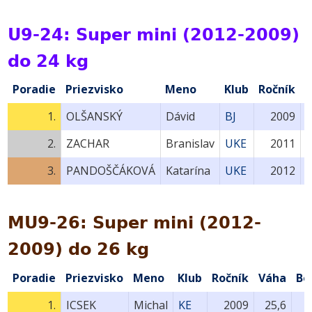
U9-24: Super mini (2012-2009)
do 24 kg
Poradie
Priezvisko
Meno
Klub
Ročník
1.
OLŠANSKÝ
Dávid
BJ
2009
2.
ZACHAR
Branislav
UKE
2011
3.
PANDOŠČÁKOVÁ
Katarína
UKE
2012
MU9-26: Super mini (2012-
2009) do 26 kg
Poradie
Priezvisko
Meno
Klub
Ročník
Váha
Bo
1.
ICSEK
Michal
KE
2009
25,6