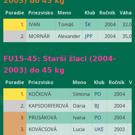
2003) do 45 kg
Poradie
Priezvisko
Meno
Klub
Ročník
Váha
1.
IVAN
Tomáš
ŠK
2004
32,0
2.
MORNÁR
Alexander
JPP
2004
35,0
FU15-45: Starší žiaci (2004-
2003) do 45 kg
Poradie
Priezvisko
Meno
Klub
Ročník
V
1.
KOČKOVÁ
Simona
PO
2004
4
2.
KAPSDORFEROVÁ
Dária
BJ
2004
4
3.
PRUSÁKOVÁ
Ivana
PO
2004
4
3.
KOVÁCSOVÁ
Lucia
UKE
2003
4