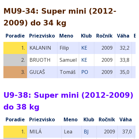
MU9-34: Super mini (2012-
2009) do 34 kg
Poradie
Priezvisko
Meno
Klub
Ročník
Váha
B
1.
KALANIN
Filip
KE
2009
32,2
2.
BRUOTH
Samuel
KE
2009
33,8
3.
GUĽAŠ
Tomáš
PO
2009
35,0
U9-38: Super mini (2012-2009)
do 38 kg
Poradie
Priezvisko
Meno
Klub
Ročník
Váha
1.
MILÁ
Lea
BJ
2009
37,0