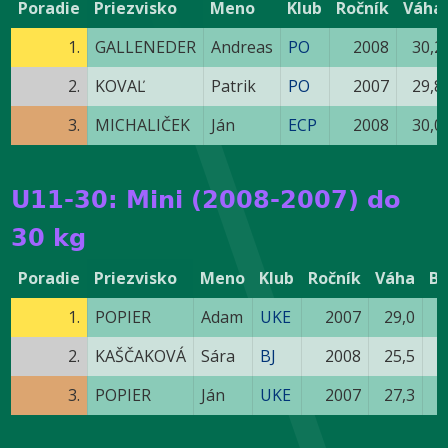
Poradie
Priezvisko
Meno
Klub
Ročník
Váha
1.
GALLENEDER
Andreas
PO
2008
30,2
2.
KOVAĽ
Patrik
PO
2007
29,8
3.
MICHALIČEK
Ján
ECP
2008
30,0
U11-30: Mini (2008-2007) do
30 kg
Poradie
Priezvisko
Meno
Klub
Ročník
Váha
B
1.
POPIER
Adam
UKE
2007
29,0
2.
KAŠČAKOVÁ
Sára
BJ
2008
25,5
3.
POPIER
Ján
UKE
2007
27,3