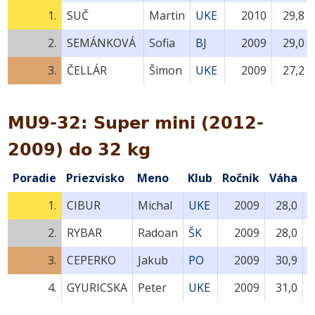
1.
SUČ
Martin
UKE
2010
29,8
2.
SEMÁNKOVÁ
Sofia
BJ
2009
29,0
3.
ČELLÁR
Šimon
UKE
2009
27,2
MU9-32: Super mini (2012-
2009) do 32 kg
Poradie
Priezvisko
Meno
Klub
Ročník
Váha
B
1.
CIBUR
Michal
UKE
2009
28,0
2.
RYBAR
Radoan
ŠK
2009
28,0
3.
CEPERKO
Jakub
PO
2009
30,9
4.
GYURICSKA
Peter
UKE
2009
31,0