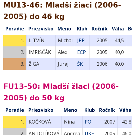
MU13-46: Mladší žiaci (2006-
2005) do 46 kg
Poradie
Priezvisko
Meno
Klub
Ročník
Váha
Bo
1.
LITVÍN
Michal
JPP
2005
44,5
2.
IMRIŠČÁK
Alex
ECP
2005
40,0
3.
ŽIGA
Juraj
ŠK
2006
40,0
FU13-50: Mladší žiaci (2006-
2005) do 50 kg
Poradie
Priezvisko
Meno
Klub
Ročník
Váha
1.
KOČKOVÁ
Nina
PO
2007
42,8
2.
ANTOLÍKOVÁ
Andrea
UKE
2005
46,0