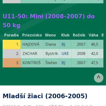
U11-50: Mini (2008-2007) do
50 kg
Poradie
Priezvisko
Meno
Klub
Ročník
Váha
B
1.
HAJDOVÁ
Diana
BJ
2007
40,5
2.
ZACHAR
Bystrík
UKE
2008
42,0
3.
KONTROŠ
Štefan
BJ
2007
47,5
^
Mladší žiaci (2006-2005)