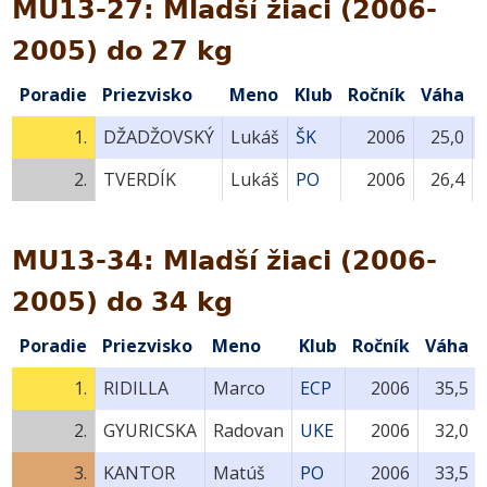
MU13-27: Mladší žiaci (2006-
2005) do 27 kg
Poradie
Priezvisko
Meno
Klub
Ročník
Váha
1.
DŽADŽOVSKÝ
Lukáš
ŠK
2006
25,0
2.
TVERDÍK
Lukáš
PO
2006
26,4
MU13-34: Mladší žiaci (2006-
2005) do 34 kg
Poradie
Priezvisko
Meno
Klub
Ročník
Váha
1.
RIDILLA
Marco
ECP
2006
35,5
2.
GYURICSKA
Radovan
UKE
2006
32,0
3.
KANTOR
Matúš
PO
2006
33,5