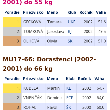
2001) do 55 kg
Poradie
Priezvisko
Meno
Klub
Ročník
Váha
1.
GECKOVÁ
Tamara
UKE
2002
51,6
2.
TOMKOVÁ
Jaroslava
BJ
2002
49,5
3.
OLHOVÁ
Olívia
ŠK
2002
51,0
MU17-66: Dorastenci (2002-
2001) do 66 kg
Poradie
Priezvisko
Meno
Klub
Ročník
Váha
1.
KUBELA
Martin
KE
2002
64,7
2.
VNENČÁK
Dominik
ECP
2002
64,0
3.
ROHAĽ
Pavol
ŠK
2000
60,0