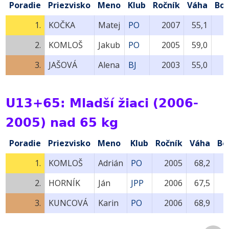
Poradie
Priezvisko
Meno
Klub
Ročník
Váha
Bo
1.
KOČKA
Matej
PO
2007
55,1
2.
KOMLOŠ
Jakub
PO
2005
59,0
3.
JAŠOVÁ
Alena
BJ
2003
55,0
U13+65: Mladší žiaci (2006-
2005) nad 65 kg
Poradie
Priezvisko
Meno
Klub
Ročník
Váha
Bo
1.
KOMLOŠ
Adrián
PO
2005
68,2
2.
HORNÍK
Ján
JPP
2006
67,5
3.
KUNCOVÁ
Karin
PO
2006
68,9