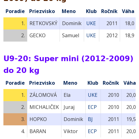
Poradie
Priezvisko
Meno
Klub
Ročník
Váha
1.
RETKOVSKÝ
Dominik
UKE
2011
18,0
2.
GECKO
Samuel
UKE
2012
18,9
U9-20: Super mini (2012-2009)
do 20 kg
Poradie
Priezvisko
Meno
Klub
Ročník
Váha
1.
ZÁLOMOVÁ
Ela
UKE
2010
20,0
2.
MICHALIČEK
Juraj
ECP
2010
20,0
3.
HOPKO
Dominik
BJ
2011
19,5
4.
BARAN
Viktor
ECP
2011
20,0