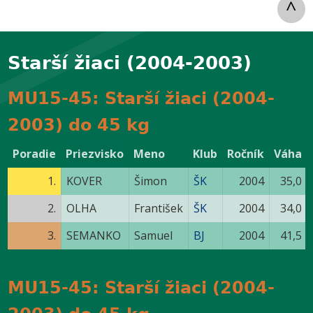
^
Starší žiaci (2004-2003)
MU15-45: Starší žiaci (2004-
2003) do 45 kg
Poradie
Priezvisko
Meno
Klub
Ročník
Váha
1.
KOVER
Šimon
ŠK
2004
35,0
2.
OLHA
František
ŠK
2004
34,0
3.
SEMANKO
Samuel
BJ
2004
41,5
MU15-45: Starší žiaci (2004-