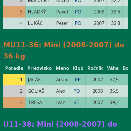
2.
MAĽUČKÝ
Michal
PO
2007
32,2
3.
HLADKÝ
Pavel
PO
2008
33,6
4.
LUKÁČ
Peter
PO
2007
32,8
MU11-36: Mini (2008-2007) do
36 kg
Poradie
Priezvisko
Meno
Klub
Ročník
Váha
Bo
1.
JACÁK
Adam
JPP
2007
37,5
2.
GOLIAŠ
Alex
PO
2008
35,5
3.
TRESA
Ivan
KE
2007
39,2
U11-38: Mini (2008-2007) do