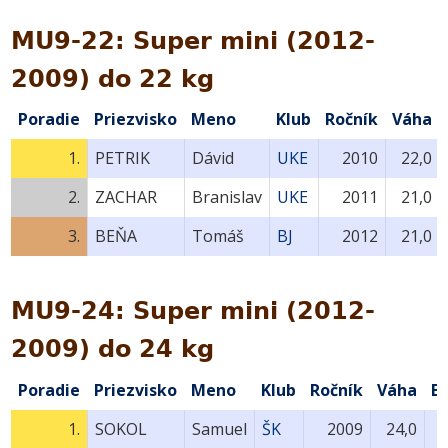
MU9-22: Super mini (2012-
2009) do 22 kg
Poradie
Priezvisko
Meno
Klub
Ročník
Váha
1.
PETRIK
Dávid
UKE
2010
22,0
2.
ZACHAR
Branislav
UKE
2011
21,0
3.
BEŇA
Tomáš
BJ
2012
21,0
MU9-24: Super mini (2012-
2009) do 24 kg
Poradie
Priezvisko
Meno
Klub
Ročník
Váha
B
1.
SOKOL
Samuel
ŠK
2009
24,0