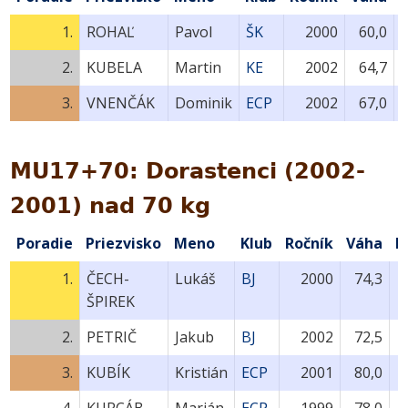
1.
ROHAĽ
Pavol
ŠK
2000
60,0
2.
KUBELA
Martin
KE
2002
64,7
3.
VNENČÁK
Dominik
ECP
2002
67,0
MU17+70: Dorastenci (2002-
2001) nad 70 kg
Poradie
Priezvisko
Meno
Klub
Ročník
Váha
B
1.
ČECH-
Lukáš
BJ
2000
74,3
ŠPIREK
2.
PETRIČ
Jakub
BJ
2002
72,5
3.
KUBÍK
Kristián
ECP
2001
80,0
4.
KURCÁB
Marián
ECP
1999
78,0