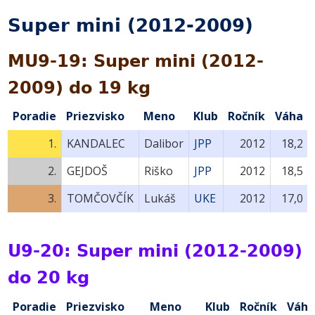
Super mini (2012-2009)
MU9-19: Super mini (2012-
2009) do 19 kg
Poradie
Priezvisko
Meno
Klub
Ročník
Váha
1.
KANDALEC
Dalibor
JPP
2012
18,2
2.
GEJDOŠ
Riško
JPP
2012
18,5
3.
TOMČOVČÍK
Lukáš
UKE
2012
17,0
U9-20: Super mini (2012-2009)
do 20 kg
Poradie
Priezvisko
Meno
Klub
Ročník
Váh