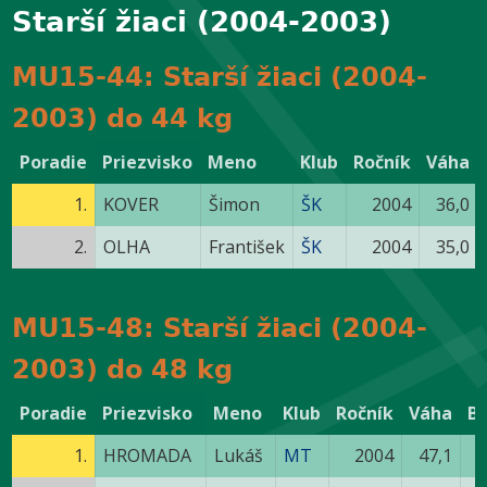
Starší žiaci (2004-2003)
MU15-44: Starší žiaci (2004-
2003) do 44 kg
Poradie
Priezvisko
Meno
Klub
Ročník
Váha
1.
KOVER
Šimon
ŠK
2004
36,0
2.
OLHA
František
ŠK
2004
35,0
MU15-48: Starší žiaci (2004-
2003) do 48 kg
Poradie
Priezvisko
Meno
Klub
Ročník
Váha
B
1.
HROMADA
Lukáš
MT
2004
47,1