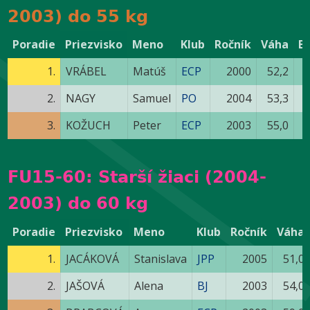
2003) do 55 kg
Poradie
Priezvisko
Meno
Klub
Ročník
Váha
B
1.
VRÁBEL
Matúš
ECP
2000
52,2
2.
NAGY
Samuel
PO
2004
53,3
3.
KOŽUCH
Peter
ECP
2003
55,0
FU15-60: Starší žiaci (2004-
2003) do 60 kg
Poradie
Priezvisko
Meno
Klub
Ročník
Váha
1.
JACÁKOVÁ
Stanislava
JPP
2005
51,0
2.
JAŠOVÁ
Alena
BJ
2003
54,0