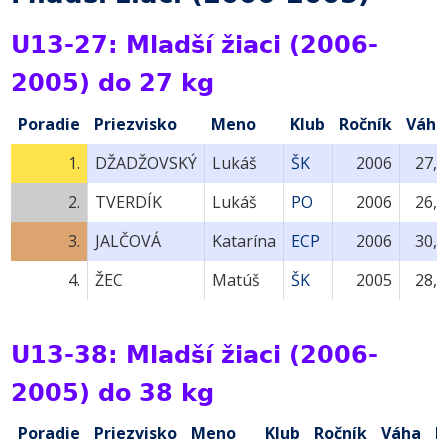
U13-27: Mladší žiaci (2006-
2005) do 27 kg
Poradie
Priezvisko
Meno
Klub
Ročník
Váha
1.
DŽADŽOVSKÝ
Lukáš
ŠK
2006
27,0
2.
TVERDÍK
Lukáš
PO
2006
26,4
3.
JALČOVÁ
Katarína
ECP
2006
30,0
4.
ŽEC
Matúš
ŠK
2005
28,0
U13-38: Mladší žiaci (2006-
2005) do 38 kg
Poradie
Priezvisko
Meno
Klub
Ročník
Váha
B