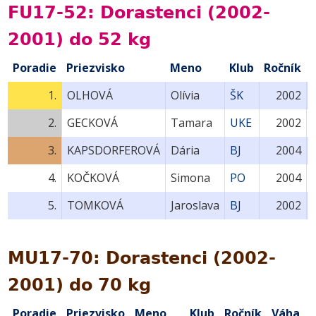
FU17-52: Dorastenci (2002-
2001) do 52 kg
Poradie
Priezvisko
Meno
Klub
Ročník
1.
OLHOVÁ
Olívia
ŠK
2002
2.
GECKOVÁ
Tamara
UKE
2002
3.
KAPSDORFEROVÁ
Dária
BJ
2004
4.
KOČKOVÁ
Simona
PO
2004
5.
TOMKOVÁ
Jaroslava
BJ
2002
MU17-70: Dorastenci (2002-
2001) do 70 kg
Poradie
Priezvisko
Meno
Klub
Ročník
Váha