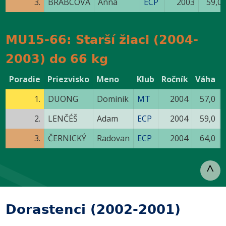
3.
BRABCOVÁ
Anna
ECP
2003
59,0
MU15-66: Starší žiaci (2004-
2003) do 66 kg
Poradie
Priezvisko
Meno
Klub
Ročník
Váha
1.
DUONG
Dominik
MT
2004
57,0
2.
LENČÉŠ
Adam
ECP
2004
59,0
3.
ČERNICKÝ
Radovan
ECP
2004
64,0
^
Dorastenci (2002-2001)