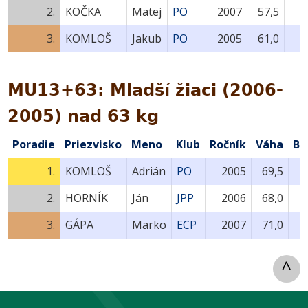
2.
KOČKA
Matej
PO
2007
57,5
3.
KOMLOŠ
Jakub
PO
2005
61,0
MU13+63: Mladší žiaci (2006-
2005) nad 63 kg
Poradie
Priezvisko
Meno
Klub
Ročník
Váha
Bo
1.
KOMLOŠ
Adrián
PO
2005
69,5
2.
HORNÍK
Ján
JPP
2006
68,0
3.
GÁPA
Marko
ECP
2007
71,0
^