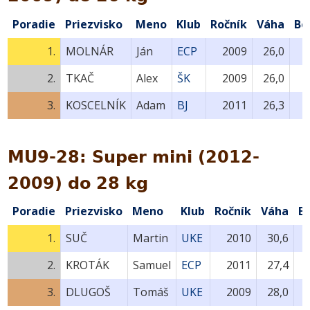
Poradie
Priezvisko
Meno
Klub
Ročník
Váha
Bo
1.
MOLNÁR
Ján
ECP
2009
26,0
2.
TKAČ
Alex
ŠK
2009
26,0
3.
KOSCELNÍK
Adam
BJ
2011
26,3
MU9-28: Super mini (2012-
2009) do 28 kg
Poradie
Priezvisko
Meno
Klub
Ročník
Váha
B
1.
SUČ
Martin
UKE
2010
30,6
2.
KROTÁK
Samuel
ECP
2011
27,4
3.
DLUGOŠ
Tomáš
UKE
2009
28,0