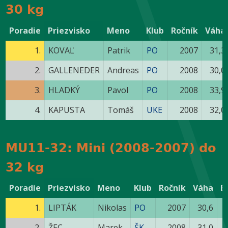
30 kg
Poradie
Priezvisko
Meno
Klub
Ročník
Váha
1.
KOVAĽ
Patrik
PO
2007
31,3
2.
GALLENEDER
Andreas
PO
2008
30,0
3.
HLADKÝ
Pavol
PO
2008
33,9
4.
KAPUSTA
Tomáš
UKE
2008
32,0
MU11-32: Mini (2008-2007) do
32 kg
Poradie
Priezvisko
Meno
Klub
Ročník
Váha
B
1.
LIPTÁK
Nikolas
PO
2007
30,6
2.
ŽEC
Marek
ŠK
2008
31,0