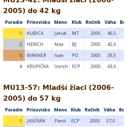
2005) do 42 kg
Poradie
Priezvisko
Meno
Klub
Ročník
Váha
Bo
1.
KUBICA
Jakub
MT
2005
40,5
2.
HERICH
Max
BJ
2005
42,0
3.
BIRKNER
Ivan
PO
2005
39,5
4.
KRUPIČKA
Imrich
ECP
2005
43,0
MU13-57: Mladší žiaci (2006-
2005) do 57 kg
Poradie
Priezvisko
Meno
Klub
Ročník
Váha
Bo
1.
JASEŇÁK
Pavol
ECP
2005
57,0