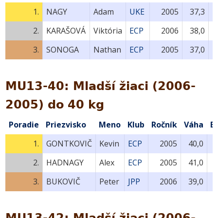
1.
NAGY
Adam
UKE
2005
37,3
2.
KARAŠOVÁ
Viktória
ECP
2006
38,0
3.
SONOGA
Nathan
ECP
2005
37,0
MU13-40: Mladší žiaci (2006-
2005) do 40 kg
Poradie
Priezvisko
Meno
Klub
Ročník
Váha
B
1.
GONTKOVIČ
Kevin
ECP
2005
40,0
2.
HADNAGY
Alex
ECP
2005
41,0
3.
BUKOVIČ
Peter
JPP
2006
39,0
MU13-42: Mladší žiaci (2006-