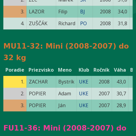
3.
LAZOR
Filip
BJ
2008
34,0
4.
ZUŠČÁK
Richard
PO
2008
31,8
MU11-32: Mini (2008-2007) do
32 kg
Poradie
Priezvisko
Meno
Klub
Ročník
Váha
B
1.
ZACHAR
Bystrík
UKE
2008
43,0
2.
POPIER
Adam
UKE
2007
30,7
3.
POPIER
Ján
UKE
2007
28,9
FU11-36: Mini (2008-2007) do