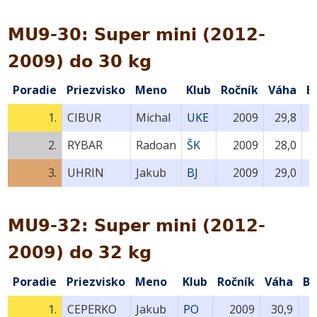
MU9-30: Super mini (2012-
2009) do 30 kg
Poradie
Priezvisko
Meno
Klub
Ročník
Váha
B
1.
CIBUR
Michal
UKE
2009
29,8
2.
RYBAR
Radoan
ŠK
2009
28,0
3.
UHRIN
Jakub
BJ
2009
29,0
MU9-32: Super mini (2012-
2009) do 32 kg
Poradie
Priezvisko
Meno
Klub
Ročník
Váha
Bo
1.
CEPERKO
Jakub
PO
2009
30,9