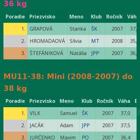
36 kg
Poradie
Priezvisko
Meno
Klub
Ročník
Váha
1.
GRAPOVÁ
Stanka
ŠK
2007
37,0
2.
HROMADAOVÁ
Silvia
MT
2008
35,1
3.
ŠTEFÁNIKOVÁ
Natália
JPP
2007
36,0
MU11-38: Mini (2008-2007) do
38 kg
Poradie
Priezvisko
Meno
Klub
Ročník
Váha
B
1.
VILK
Samuel
ŠK
2007
37,0
2.
JACÁK
Adam
JPP
2007
37,5
3.
JURČENKO
Maxim
PO
2007
36,4