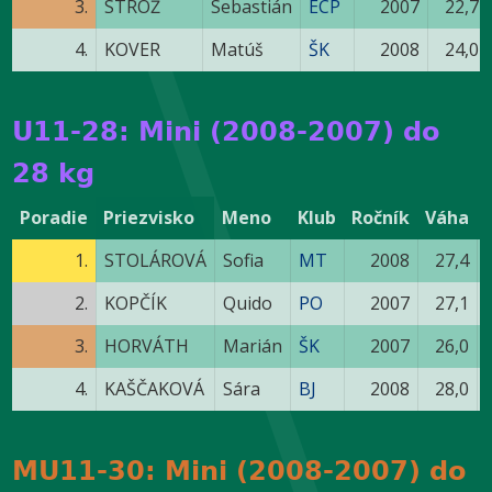
3.
STROŽ
Sebastián
ECP
2007
22,7
4.
KOVER
Matúš
ŠK
2008
24,0
U11-28: Mini (2008-2007) do
28 kg
Poradie
Priezvisko
Meno
Klub
Ročník
Váha
1.
STOLÁROVÁ
Sofia
MT
2008
27,4
2.
KOPČÍK
Quido
PO
2007
27,1
3.
HORVÁTH
Marián
ŠK
2007
26,0
4.
KAŠČAKOVÁ
Sára
BJ
2008
28,0
MU11-30: Mini (2008-2007) do