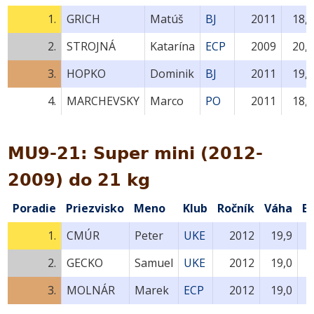
1.
GRICH
Matúš
BJ
2011
18,
2.
STROJNÁ
Katarína
ECP
2009
20,
3.
HOPKO
Dominik
BJ
2011
19,
4.
MARCHEVSKY
Marco
PO
2011
18,
MU9-21: Super mini (2012-
2009) do 21 kg
Poradie
Priezvisko
Meno
Klub
Ročník
Váha
B
1.
CMÚR
Peter
UKE
2012
19,9
2.
GECKO
Samuel
UKE
2012
19,0
3.
MOLNÁR
Marek
ECP
2012
19,0