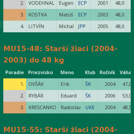
2.
VODEHNAL
Eugen
ECP
2001
48,0
3.
KOSTKA
Matúš
ECP
2003
48,0
4.
LITVÍN
Michal
JPP
2005
48,0
MU15-48: Starší žiaci (2004-
2003) do 48 kg
Poradie
Priezvisko
Meno
Klub
Ročník
Váha
1.
OVŠÁK
Erik
ŠK
2004
47,0
2.
RYBÁR
Eduard
ŠK
2006
53,0
3.
KRESCANKO
Radoslav
UKE
2004
48,5
MU15-55: Starší žiaci (2004-