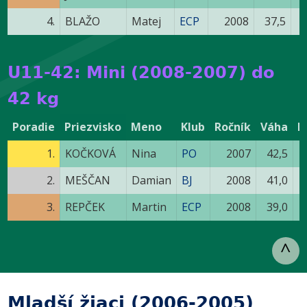
4.
BLAŽO
Matej
ECP
2008
37,5
U11-42: Mini (2008-2007) do
42 kg
Poradie
Priezvisko
Meno
Klub
Ročník
Váha
B
1.
KOČKOVÁ
Nina
PO
2007
42,5
2.
MEŠČAN
Damian
BJ
2008
41,0
3.
REPČEK
Martin
ECP
2008
39,0
^
Mladší žiaci (2006-2005)