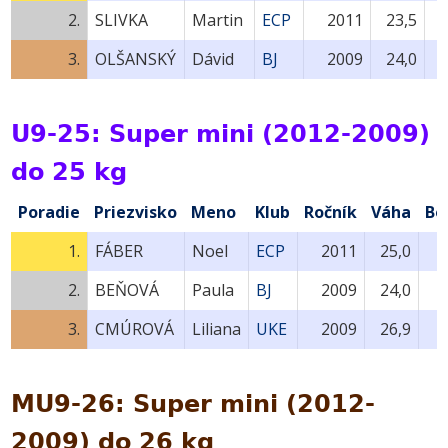
2.
SLIVKA
Martin
ECP
2011
23,5
3.
OLŠANSKÝ
Dávid
BJ
2009
24,0
U9-25: Super mini (2012-2009)
do 25 kg
Poradie
Priezvisko
Meno
Klub
Ročník
Váha
Bo
1.
FÁBER
Noel
ECP
2011
25,0
2.
BEŇOVÁ
Paula
BJ
2009
24,0
3.
CMÚROVÁ
Liliana
UKE
2009
26,9
MU9-26: Super mini (2012-
2009) do 26 kg