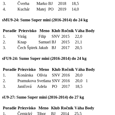
3.
Čverha
Marko
BJ
2018
18,5
4.
Kuchár
Matej
PO
2019
14,0
sMU9-24: Sumo Super mini (2016-2014) do 24 kg
Poradie
Priezvisko
Meno
Klub
Ročník
Váha
Body
1.
Virág
Filip
SNV
2015
22,0
2.
Knap
Samuel
BJ
2015
21,1
3.
Čech Špirek
Jakub
BJ
2017
20,5
sFU9-24: Sumo Super mini (2016-2014) do 24 kg
Poradie
Priezvisko
Meno
Klub
Ročník
Váha
Body
1.
Konárska
Olívia
SNV
2016
20,0
2.
Pramukova
Svetlana
SNV
2016
20,0
1
3.
Janičová
Adela
PO
2017
18,5
sU9-27: Sumo Super mini (2016-2014) do 27 kg
Poradie
Priezvisko
Meno
Klub
Ročník
Váha
Body
1.
Černický
Tibor
BJ
2014
25,5