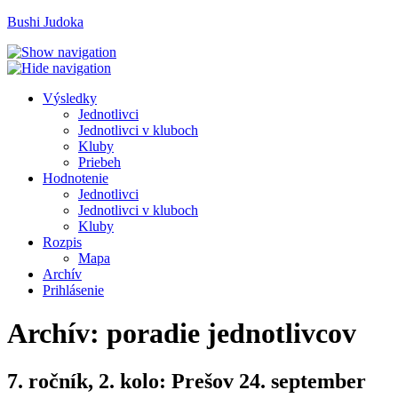
Bushi Judoka
V
ýsledky
J
ednotlivci
J
e
dnotlivci v kluboch
K
luby
Priebeh
H
odnotenie
Je
d
notlivci
Jed
n
otlivci v kluboch
K
l
uby
R
ozpis
M
apa
A
rchív
P
rihlásenie
Archív: poradie jednotlivcov
7. ročník, 2. kolo: Prešov 24. september