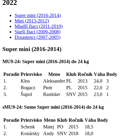
2022
Super mini (2016-2014)
Mini (2013-2012)
Mladší žiaci (2011-2010)
Starší žiaci (2009-2008)
Dorastenci (2007-2005)
Super mini (2016-2014)
MU9-24: Super mini (2016-2014) do 24 kg
Poradie
Priezvisko
Meno
Klub
Ročník
Váha
Body
1.
Kłos
Aleksander
PL
2013
24,0
3
2.
Bogacz
Piotr
PL
2015
22,0
2
3.
Šupol
Rastislav
SNV
2015
23,0
1
sMU9-24: Sumo Super mini (2016-2014) do 24 kg
Poradie
Priezvisko
Meno
Klub
Ročník
Váha
Body
1.
Schenk
Matej
PO
2015
18,5
2.
Konársky
Andy
SNV
2018
18,0