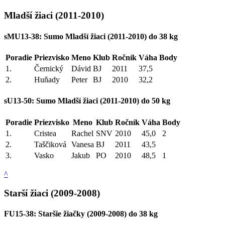
Mladší žiaci (2011-2010)
sMU13-38: Sumo Mladší žiaci (2011-2010) do 38 kg
Poradie
Priezvisko
Meno
Klub
Ročník
Váha
Body
1.
Černický
Dávid
BJ
2011
37,5
2.
Huňady
Peter
BJ
2010
32,2
sU13-50: Sumo Mladší žiaci (2011-2010) do 50 kg
Poradie
Priezvisko
Meno
Klub
Ročník
Váha
Body
1.
Cristea
Rachel
SNV
2010
45,0
2
2.
Taščiková
Vanesa
BJ
2011
43,5
3.
Vasko
Jakub
PO
2010
48,5
1
^
Starší žiaci (2009-2008)
FU15-38: Staršie žiačky (2009-2008) do 38 kg