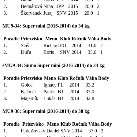
2.
Bednárová
Nina
JPP
2015
26,0
2
3.
Škorvanek
Juraj
SNV
2015
29,0
1
MU9-34: Super mini (2016-2014) do 34 kg
Poradie
Priezvisko
Meno
Klub
Ročník
Váha
Body
1.
Staš
Richard
PO
2014
31,0
2
2.
Duľa
Boris
SNV
2014
33,0
1
sMU9-34: Sumo Super mini (2016-2014) do 34 kg
Poradie
Priezvisko
Meno
Klub
Ročník
Váha
Body
1.
Golec
Ignacy
PL
2014
33,2
2.
Kačmár
Patrik
BJ
2014
33,0
3.
Majerník
Lukáš
BJ
2014
32,8
MU9-38: Super mini (2016-2014) do 38 kg
Poradie
Priezvisko
Meno
Klub
Ročník
Váha
Body
1.
Farkašovský
Daniel
SNV
2014
37,0
2