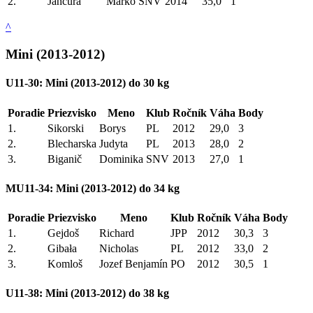
2.
Jančura
Marko
SNV
2014
35,0
1
^
Mini (2013-2012)
U11-30: Mini (2013-2012) do 30 kg
Poradie
Priezvisko
Meno
Klub
Ročník
Váha
Body
1.
Sikorski
Borys
PL
2012
29,0
3
2.
Blecharska
Judyta
PL
2013
28,0
2
3.
Biganič
Dominika
SNV
2013
27,0
1
MU11-34: Mini (2013-2012) do 34 kg
Poradie
Priezvisko
Meno
Klub
Ročník
Váha
Body
1.
Gejdoš
Richard
JPP
2012
30,3
3
2.
Gibała
Nicholas
PL
2012
33,0
2
3.
Komloš
Jozef Benjamín
PO
2012
30,5
1
U11-38: Mini (2013-2012) do 38 kg