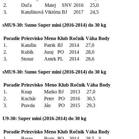
2.
Duľa
Matej
SNV
2016
25,0
3.
Katušinová
Viktória
BJ
2017
24,5
sMU9-30: Sumo Super mini (2016-2014) do 30 kg
Poradie
Priezvisko
Meno
Klub
Ročník
Váha
Body
1.
Katušin
Patrik
BJ
2014
27,0
2.
Kubík
Juraj
PO
2014
28,0
3.
Stosur
Antek
PL
2014
28,6
sMU9-30: Sumo Super mini (2016-2014) do 30 kg
Poradie
Priezvisko
Meno
Klub
Ročník
Váha
Body
1.
Knap
Marko
BJ
2013
27,0
2.
Kuchár
Peter
PO
2016
30,5
3.
Pravda
Ján
PO
2015
29,3
U9-30: Super mini (2016-2014) do 30 kg
Poradie
Priezvisko
Meno
Klub
Ročník
Váha
Body
1.
Baran
Boris
PO
2014
28,5
3