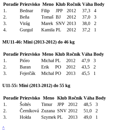
Poradie
Priezvisko
Meno
Klub
Ročník
Váha
Body
1.
Bednar
Filip
JPP
2012
37,3
4
2.
Beňa
Tomaš
BJ
2012
37,0
3
3.
Virág
Marek
SNV
2013
38,0
2
4.
Gurgul
Kamila
PL
2012
37,2
1
MU11-46: Mini (2013-2012) do 46 kg
Poradie
Priezvisko
Meno
Klub
Ročník
Váha
Body
1.
Pióro
Michał
PL
2012
47,9
3
2.
Baran
Erik
PO
2012
43,5
2
3.
Fejerčák
Michal
PO
2013
45,5
1
U11-55: Mini (2013-2012) do 55 kg
Poradie
Priezvisko
Meno
Klub
Ročník
Váha
Body
1.
Šoltés
Timur
JPP
2012
48,5
3
2.
Černíková
Zuzana
SNV
2012
51,0
2
3.
Hołda
Szymek
PL
2013
49,0
1
^