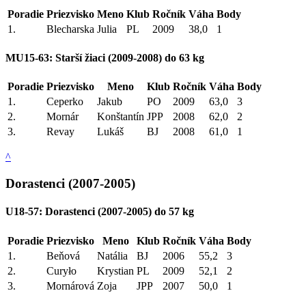
Poradie
Priezvisko
Meno
Klub
Ročník
Váha
Body
1.
Blecharska
Julia
PL
2009
38,0
1
MU15-63: Starší žiaci (2009-2008) do 63 kg
Poradie
Priezvisko
Meno
Klub
Ročník
Váha
Body
1.
Ceperko
Jakub
PO
2009
63,0
3
2.
Mornár
Konštantín
JPP
2008
62,0
2
3.
Revay
Lukáš
BJ
2008
61,0
1
^
Dorastenci (2007-2005)
U18-57: Dorastenci (2007-2005) do 57 kg
Poradie
Priezvisko
Meno
Klub
Ročník
Váha
Body
1.
Beňová
Natália
BJ
2006
55,2
3
2.
Curyło
Krystian
PL
2009
52,1
2
3.
Mornárová
Zoja
JPP
2007
50,0
1