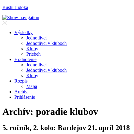
Bushi Judoka
V
ýsledky
J
ednotlivci
J
e
dnotlivci v kluboch
K
luby
Priebeh
H
odnotenie
Je
d
notlivci
Jed
n
otlivci v kluboch
K
l
uby
R
ozpis
M
apa
A
rchív
P
rihlásenie
Archív: poradie klubov
5. ročník, 2. kolo: Bardejov 21. apríl 2018