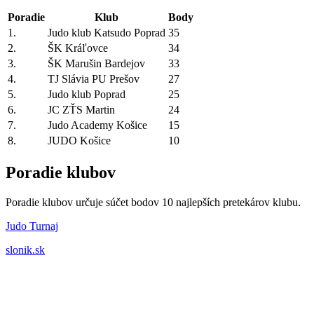
Poradie
Klub
Body
1.
Judo klub Katsudo Poprad
35
2.
ŠK Kráľovce
34
3.
ŠK Marušin Bardejov
33
4.
TJ Slávia PU Prešov
27
5.
Judo klub Poprad
25
6.
JC ZŤS Martin
24
7.
Judo Academy Košice
15
8.
JUDO Košice
10
Poradie klubov
Poradie klubov určuje súčet bodov 10 najlepších pretekárov klubu.
Judo Turnaj
slonik.sk