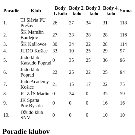
Body
Body 2.
Body 3.
Body 4.
Poradie
Klub
Suma
1. kolo
kolo
kolo
kolo
TJ Slávia PU
1.
26
27
34
31
118
Prešov
ŠK Marušin
2.
27
33
28
28
116
Bardejov
3.
ŠK Kráľovce
30
34
22
28
114
4.
JUDO Košice
33
10
25
29
97
Judo klub
5.
0
35
25
36
96
Katsudo Poprad
Judo klub
6.
22
25
22
25
94
Poprad
Judo Academy
7.
21
15
17
22
75
Košice
8.
JC ZŤS Martin
0
24
0
35
59
JK Sparta
9.
0
0
0
16
16
Pov.Bystrica
Džudo klub
10.
0
0
0
10
10
SNV
Poradie klubov