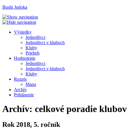
Bushi Judoka
V
ýsledky
J
ednotlivci
J
e
dnotlivci v kluboch
K
luby
Priebeh
H
odnotenie
Je
d
notlivci
Jed
n
otlivci v kluboch
K
l
uby
R
ozpis
M
apa
A
rchív
P
rihlásenie
Archív: celkové poradie klubov
Rok 2018, 5. ročník