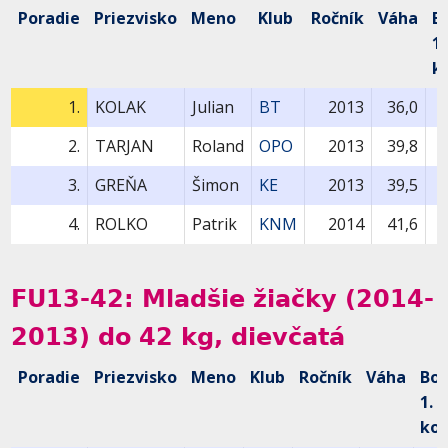
Poradie
Priezvisko
Meno
Klub
Ročník
Váha
B
1.
k
1.
KOLAK
Julian
BT
2013
36,0
2.
TARJAN
Roland
OPO
2013
39,8
3.
GREŇA
Šimon
KE
2013
39,5
4.
ROLKO
Patrik
KNM
2014
41,6
FU13-42: Mladšie žiačky (2014-
2013) do 42 kg, dievčatá
Poradie
Priezvisko
Meno
Klub
Ročník
Váha
Bo
1.
kol