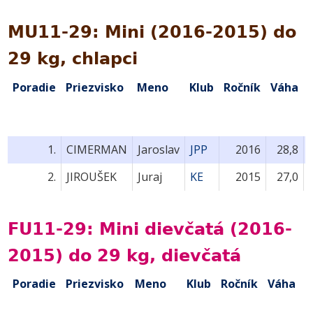
MU11-29: Mini (2016-2015) do
29 kg, chlapci
Poradie
Priezvisko
Meno
Klub
Ročník
Váha
1
1.
CIMERMAN
Jaroslav
JPP
2016
28,8
2.
JIROUŠEK
Juraj
KE
2015
27,0
FU11-29: Mini dievčatá (2016-
2015) do 29 kg, dievčatá
Poradie
Priezvisko
Meno
Klub
Ročník
Váha
B
1