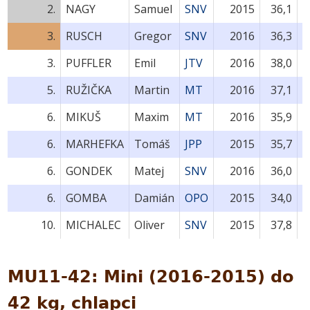
2.
NAGY
Samuel
SNV
2015
36,1
3.
RUSCH
Gregor
SNV
2016
36,3
3.
PUFFLER
Emil
JTV
2016
38,0
5.
RUŽIČKA
Martin
MT
2016
37,1
6.
MIKUŠ
Maxim
MT
2016
35,9
6.
MARHEFKA
Tomáš
JPP
2015
35,7
6.
GONDEK
Matej
SNV
2016
36,0
6.
GOMBA
Damián
OPO
2015
34,0
10.
MICHALEC
Oliver
SNV
2015
37,8
MU11-42: Mini (2016-2015) do
42 kg, chlapci