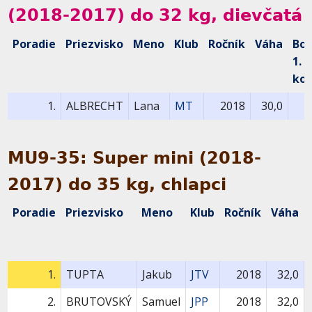
(2018-2017) do 32 kg, dievčatá
Poradie
Priezvisko
Meno
Klub
Ročník
Váha
Bo
1.
kol
1.
ALBRECHT
Lana
MT
2018
30,0
MU9-35: Super mini (2018-
2017) do 35 kg, chlapci
Poradie
Priezvisko
Meno
Klub
Ročník
Váha
1.
TUPTA
Jakub
JTV
2018
32,0
2.
BRUTOVSKÝ
Samuel
JPP
2018
32,0