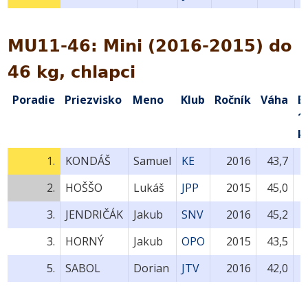
MU11-46: Mini (2016-2015) do
46 kg, chlapci
Poradie
Priezvisko
Meno
Klub
Ročník
Váha
B
1.
k
1.
KONDÁŠ
Samuel
KE
2016
43,7
2.
HOŠŠO
Lukáš
JPP
2015
45,0
3.
JENDRIČÁK
Jakub
SNV
2016
45,2
3.
HORNÝ
Jakub
OPO
2015
43,5
5.
SABOL
Dorian
JTV
2016
42,0