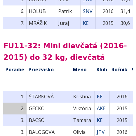
6.
HOLUB
Patrik
SNV
2016
31,4
7.
MRÁŽIK
Juraj
KE
2015
30,6
FU11-32: Mini dievčatá (2016-
2015) do 32 kg, dievčatá
Poradie
Priezvisko
Meno
Klub
Ročník
V
1.
ŠTARKOVÁ
Kristína
KE
2016
2.
GECKO
Viktória
AKE
2015
3.
BACSÓ
Tamara
KE
2015
3.
BALOGOVA
Olivia
JTV
2016