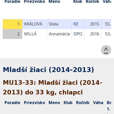
Poradie
Priezvisko
Meno
Klub
Ročník
Váha
1.
KRÁLOVÁ
Stela
KE
2015
55,1
2.
MILLÁ
Annamária
OPO
2016
53,4
^
Mladší žiaci (2014-2013)
MU13-33: Mladší žiaci (2014-
2013) do 33 kg, chlapci
Poradie
Priezvisko
Meno
Klub
Ročník
Váha
Bo
1.