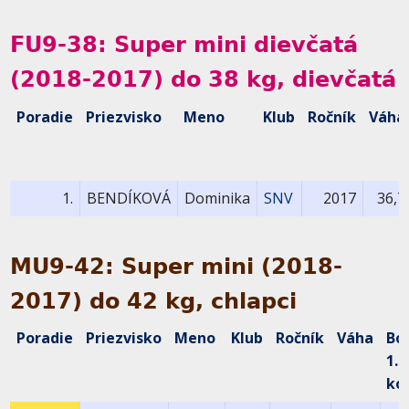
FU9-38: Super mini dievčatá
(2018-2017) do 38 kg, dievčatá
Poradie
Priezvisko
Meno
Klub
Ročník
Váha
1.
BENDÍKOVÁ
Dominika
SNV
2017
36,7
MU9-42: Super mini (2018-
2017) do 42 kg, chlapci
Poradie
Priezvisko
Meno
Klub
Ročník
Váha
Bo
1.
ko