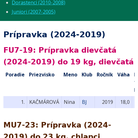
Dorastenci (2010-2008)
Juniori (2007-2005)
Prípravka (2024-2019)
FU7-19: Prípravka dievčatá
(2024-2019) do 19 kg, dievčatá
Poradie
Priezvisko
Meno
Klub
Ročník
Váha
B
1
k
1.
KAČMÁROVÁ
Nina
BJ
2019
18,0
MU7-23: Prípravka (2024-
2019) do 23 kg, chlapci