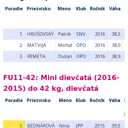
Poradie
Priezvisko
Meno
Klub
Ročník
Váha
B
1
k
1.
HRUŠOVSKÝ
Patrik
SNV
2016
38,5
2.
MATVIJA
Michal
OPO
2016
38,0
3.
REMETA
Dušan
OPO
2016
38,9
FU11-42: Mini dievčatá (2016-
2015) do 42 kg, dievčatá
Poradie
Priezvisko
Meno
Klub
Ročník
Váha
B
1
k
1.
BEDNÁROVÁ
Nina
JPP
2015
39,0