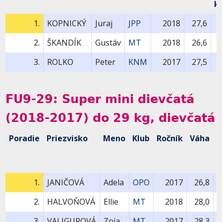
k
1.
KOPNICKÝ
Juraj
JPP
2018
27,6
2.
ŠKANDÍK
Gustáv
MT
2018
26,6
3.
ROLKO
Peter
KNM
2017
27,5
FU9-29: Super mini dievčatá
(2018-2017) do 29 kg, dievčatá
Poradie
Priezvisko
Meno
Klub
Ročník
Váha
B
1
k
1.
JANIČOVÁ
Adela
OPO
2017
26,8
2.
HALVOŇOVÁ
Ellie
MT
2018
28,0
3.
VALIGUROVÁ
Zoja
MT
2017
28,3