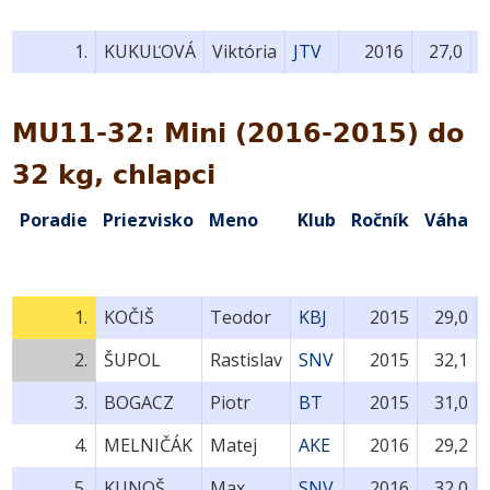
k
1.
KUKUĽOVÁ
Viktória
JTV
2016
27,0
MU11-32: Mini (2016-2015) do
32 kg, chlapci
Poradie
Priezvisko
Meno
Klub
Ročník
Váha
1.
KOČIŠ
Teodor
KBJ
2015
29,0
2.
ŠUPOL
Rastislav
SNV
2015
32,1
3.
BOGACZ
Piotr
BT
2015
31,0
4.
MELNIČÁK
Matej
AKE
2016
29,2
5.
KUNOŠ
Max
SNV
2016
32,0