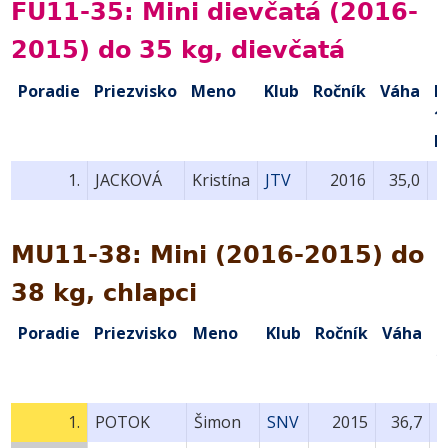
FU11-35: Mini dievčatá (2016-
2015) do 35 kg, dievčatá
Poradie
Priezvisko
Meno
Klub
Ročník
Váha
B
1.
k
1.
JACKOVÁ
Kristína
JTV
2016
35,0
MU11-38: Mini (2016-2015) do
38 kg, chlapci
Poradie
Priezvisko
Meno
Klub
Ročník
Váha
B
1
k
1.
POTOK
Šimon
SNV
2015
36,7