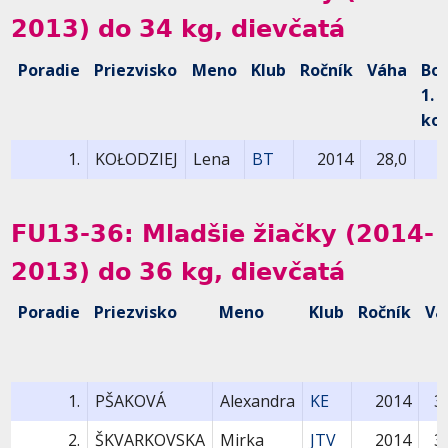
2013) do 34 kg, dievčatá
Poradie
Priezvisko
Meno
Klub
Ročník
Váha
Bo
1.
kol
1.
KOŁODZIEJ
Lena
BT
2014
28,0
FU13-36: Mladšie žiačky (2014-
2013) do 36 kg, dievčatá
Poradie
Priezvisko
Meno
Klub
Ročník
Vá
1.
PŠAKOVÁ
Alexandra
KE
2014
3
2.
ŠKVARKOVSKA
Mirka
JTV
2014
3