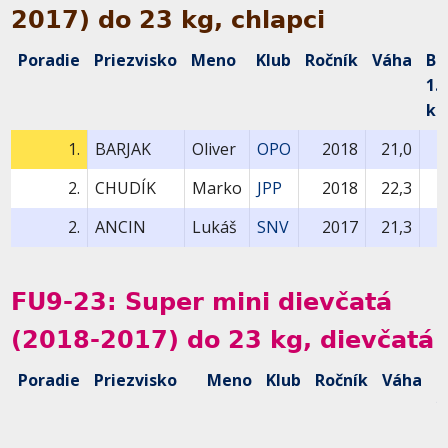
2017) do 23 kg, chlapci
Poradie
Priezvisko
Meno
Klub
Ročník
Váha
Bo
1.
ko
1.
BARJAK
Oliver
OPO
2018
21,0
2.
CHUDÍK
Marko
JPP
2018
22,3
2.
ANCIN
Lukáš
SNV
2017
21,3
FU9-23: Super mini dievčatá
(2018-2017) do 23 kg, dievčatá
Poradie
Priezvisko
Meno
Klub
Ročník
Váha
B
1
k