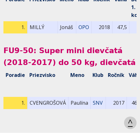
1.
kol
1.
MILLÝ
Jonáš
OPO
2018
47,5
FU9-50: Super mini dievčatá
(2018-2017) do 50 kg, dievčatá
Poradie
Priezvisko
Meno
Klub
Ročník
Váh
1.
CVENGROŠOVÁ
Paulína
SNV
2017
46,
^