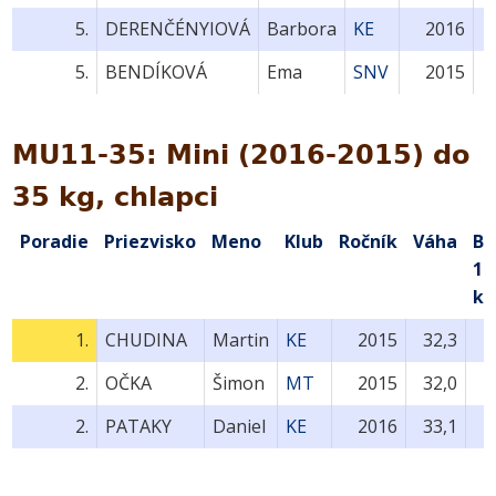
5.
DERENČÉNYIOVÁ
Barbora
KE
2016
5.
BENDÍKOVÁ
Ema
SNV
2015
MU11-35: Mini (2016-2015) do
35 kg, chlapci
Poradie
Priezvisko
Meno
Klub
Ročník
Váha
Bo
1.
ko
1.
CHUDINA
Martin
KE
2015
32,3
2.
OČKA
Šimon
MT
2015
32,0
2.
PATAKY
Daniel
KE
2016
33,1