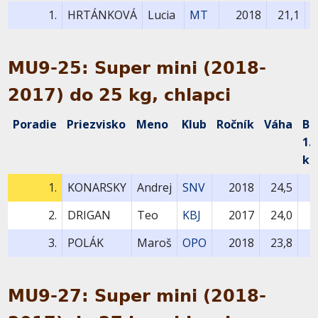
1.
HRTÁNKOVÁ
Lucia
MT
2018
21,1
MU9-25: Super mini (2018-
2017) do 25 kg, chlapci
Poradie
Priezvisko
Meno
Klub
Ročník
Váha
Bo
1.
ko
1.
KONARSKY
Andrej
SNV
2018
24,5
2.
DRIGAN
Teo
KBJ
2017
24,0
3.
POLÁK
Maroš
OPO
2018
23,8
MU9-27: Super mini (2018-