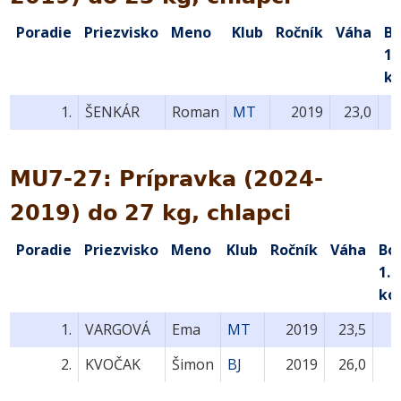
Poradie
Priezvisko
Meno
Klub
Ročník
Váha
B
1.
ko
1.
ŠENKÁR
Roman
MT
2019
23,0
MU7-27: Prípravka (2024-
2019) do 27 kg, chlapci
Poradie
Priezvisko
Meno
Klub
Ročník
Váha
Bo
1.
ko
1.
VARGOVÁ
Ema
MT
2019
23,5
2.
KVOČAK
Šimon
BJ
2019
26,0