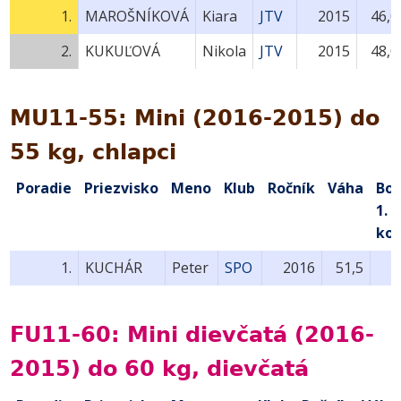
1.
MAROŠNÍKOVÁ
Kiara
JTV
2015
46,0
2.
KUKUĽOVÁ
Nikola
JTV
2015
48,0
MU11-55: Mini (2016-2015) do
55 kg, chlapci
Poradie
Priezvisko
Meno
Klub
Ročník
Váha
Bo
1.
kol
1.
KUCHÁR
Peter
SPO
2016
51,5
FU11-60: Mini dievčatá (2016-
2015) do 60 kg, dievčatá