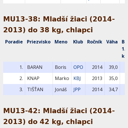
MU13-38: Mladší žiaci (2014-
2013) do 38 kg, chlapci
Poradie
Priezvisko
Meno
Klub
Ročník
Váha
Bo
1.
ko
1.
BARAN
Boris
OPO
2014
39,0
2.
KNAP
Marko
KBJ
2013
35,0
3.
TIŠŤAN
Jonáš
JPP
2014
34,7
MU13-42: Mladší žiaci (2014-
2013) do 42 kg, chlapci