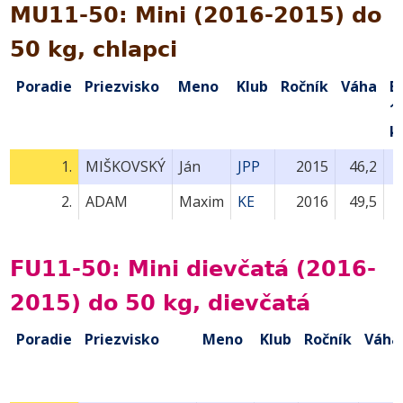
MU11-50: Mini (2016-2015) do
50 kg, chlapci
Poradie
Priezvisko
Meno
Klub
Ročník
Váha
B
1.
k
1.
MIŠKOVSKÝ
Ján
JPP
2015
46,2
2.
ADAM
Maxim
KE
2016
49,5
FU11-50: Mini dievčatá (2016-
2015) do 50 kg, dievčatá
Poradie
Priezvisko
Meno
Klub
Ročník
Váha