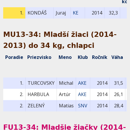
kol
1.
KONDÁŠ
Juraj
KE
2014
32,3
MU13-34: Mladší žiaci (2014-
2013) do 34 kg, chlapci
Poradie
Priezvisko
Meno
Klub
Ročník
Váha
B
1
k
1.
TURCOVSKY
Michal
AKE
2014
31,5
2.
HARBULA
Artúr
AKE
2014
26,1
2.
ZELENÝ
Matias
SNV
2014
28,4
FU13-34: Mladšie žiačky (2014-