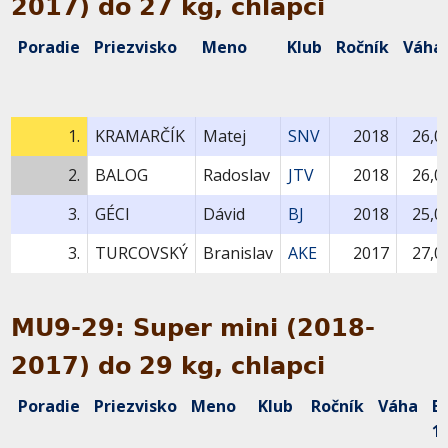
2017) do 27 kg, chlapci
Poradie
Priezvisko
Meno
Klub
Ročník
Váha
1.
KRAMARČÍK
Matej
SNV
2018
26,0
2.
BALOG
Radoslav
JTV
2018
26,0
3.
GÉCI
Dávid
BJ
2018
25,0
3.
TURCOVSKÝ
Branislav
AKE
2017
27,0
MU9-29: Super mini (2018-
2017) do 29 kg, chlapci
Poradie
Priezvisko
Meno
Klub
Ročník
Váha
B
1.