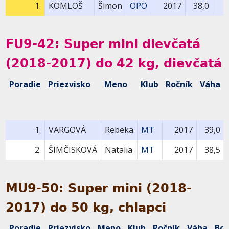
1.
KOMLOŠ
Šimon
OPO
2017
38,0
FU9-42: Super mini dievčatá
(2018-2017) do 42 kg, dievčatá
Poradie
Priezvisko
Meno
Klub
Ročník
Váha
1.
VARGOVÁ
Rebeka
MT
2017
39,0
2.
ŠIMČISKOVÁ
Natalia
MT
2017
38,5
MU9-50: Super mini (2018-
2017) do 50 kg, chlapci
Poradie
Priezvisko
Meno
Klub
Ročník
Váha
Bo