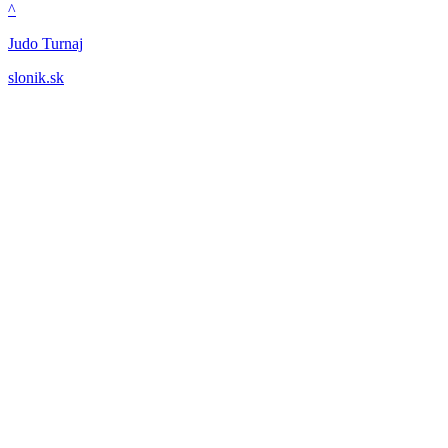
^
Judo Turnaj
slonik.sk