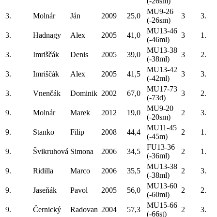
(-26sm)
MU9-26
3.
Molnár
Ján
2009
25,0
3
3.
(-26sm)
MU13-46
3.
Hadnagy
Alex
2005
41,0
3
1.
(-46ml)
MU13-38
3.
Imriščák
Denis
2005
39,0
3
2.
(-38ml)
MU13-42
3.
Imriščák
Alex
2005
41,5
3
3.
(-42ml)
MU17-73
3.
Vnenčák
Dominik
2002
67,0
3
2.
(-73d)
MU9-20
9.
Molnár
Marek
2012
19,0
2
3.
(-20sm)
MU11-45
9.
Stanko
Filip
2008
44,4
2
1.
(-45m)
FU13-36
9.
Švikruhová
Simona
2006
34,5
2
1.
(-36ml)
MU13-38
9.
Ridilla
Marco
2006
35,5
2
3.
(-38ml)
MU13-60
9.
Jaseňák
Pavol
2005
56,0
2
2.
(-60ml)
MU15-66
9.
Černický
Radovan
2004
57,3
2
3.
(-66st)