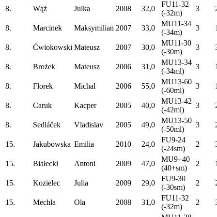
FU11-32
8.
Wąż
Julka
2008
32,0
3
(-32m)
MU11-34
8.
Marcinek
Maksymilian
2007
33,0
3
(-34m)
MU11-30
8.
Ćwiokowski
Mateusz
2007
30,0
3
(-30m)
MU13-34
8.
Brożek
Mateusz
2006
31,0
3
(-34ml)
MU13-60
8.
Florek
Michal
2006
55,0
3
(-60ml)
MU13-42
8.
Caruk
Kacper
2005
40,0
3
(-42ml)
MU13-50
8.
Sedláček
Vladislav
2005
49,0
3
(-50ml)
FU9-24
15.
Jakubowska
Emilia
2010
24,0
2
(-24sm)
MU9+40
15.
Białecki
Antoni
2009
47,0
2
(40+sm)
FU9-30
15.
Kozielec
Julia
2009
29,0
2
(-30sm)
FU11-32
15.
Mechla
Ola
2008
31,0
2
(-32m)