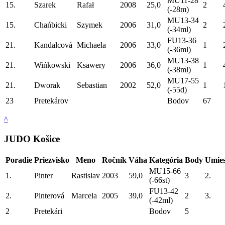
MU11-28
15.
Szarek
Rafał
2008
25,0
2
(-28m)
MU13-34
15.
Chańbicki
Szymek
2006
31,0
2
(-34ml)
FU13-36
21.
Kandalcová
Michaela
2006
33,0
1
(-36ml)
MU13-38
21.
Wińkowski
Ksawery
2006
36,0
1
(-38ml)
MU17-55
21.
Dworak
Sebastian
2002
52,0
1
(-55d)
23
Pretekárov
Bodov
67
^
JUDO Košice
Poradie
Priezvisko
Meno
Ročník
Váha
Kategória
Body
Umies
MU15-66
1.
Pinter
Rastislav
2003
59,0
3
2.
(-66st)
FU13-42
2.
Pinterová
Marcela
2005
39,0
2
3.
(-42ml)
2
Pretekári
Bodov
5