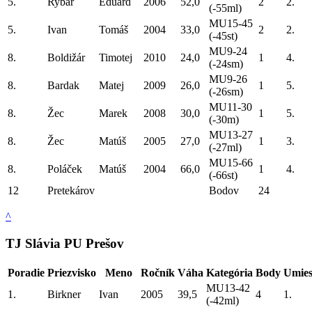
5.
Rybár
Eduard
2006
52,0
2
2.
(-55ml)
MU15-45
5.
Ivan
Tomáš
2004
33,0
2
2.
(-45st)
MU9-24
8.
Boldižár
Timotej
2010
24,0
1
4.
(-24sm)
MU9-26
8.
Bardak
Matej
2009
26,0
1
5.
(-26sm)
MU11-30
8.
Žec
Marek
2008
30,0
1
5.
(-30m)
MU13-27
8.
Žec
Matúš
2005
27,0
1
3.
(-27ml)
MU15-66
8.
Poláček
Matúš
2004
66,0
1
4.
(-66st)
12
Pretekárov
Bodov
24
^
TJ Slávia PU Prešov
Poradie
Priezvisko
Meno
Ročník
Váha
Kategória
Body
Umies
MU13-42
1.
Birkner
Ivan
2005
39,5
4
1.
(-42ml)