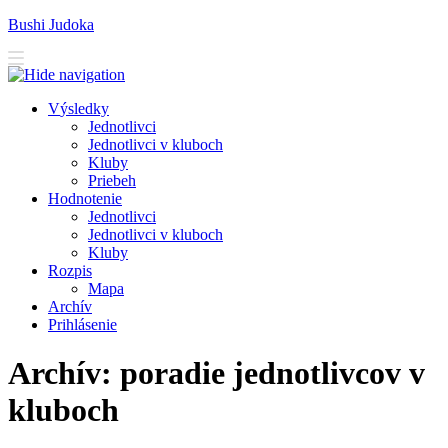
Bushi Judoka
V
ýsledky
J
ednotlivci
J
e
dnotlivci v kluboch
K
luby
Priebeh
H
odnotenie
Je
d
notlivci
Jed
n
otlivci v kluboch
K
l
uby
R
ozpis
M
apa
A
rchív
P
rihlásenie
Archív: poradie jednotlivcov v
kluboch