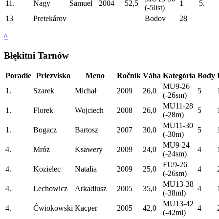
11.
Nagy
Samuel
2004
52,5
1
5.
(-50st)
13
Pretekárov
Bodov
28
^
Błękitni Tarnów
Poradie
Priezvisko
Meno
Ročník
Váha
Kategória
Body
MU9-26
1.
Szarek
Michał
2009
26,0
5
(-26sm)
MU11-28
1.
Florek
Wojciech
2008
26,0
5
(-28m)
MU11-30
1.
Bogacz
Bartosz
2007
30,0
5
(-30m)
MU9-24
4.
Mróz
Ksawery
2009
24,0
4
(-24sm)
FU9-26
4.
Kozielec
Natalia
2009
25,0
4
(-26sm)
MU13-38
4.
Lechowicz
Arkadiusz
2005
35,0
4
(-38ml)
MU13-42
4.
Ćwiokowski
Kacper
2005
42,0
4
(-42ml)