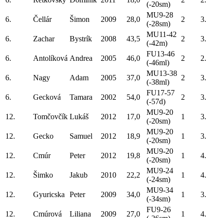
(-20sm)
MU9-28
6.
Čellár
Šimon
2009
28,0
2
3.
(-28sm)
MU11-42
6.
Zachar
Bystrík
2008
43,5
2
3.
(-42m)
FU13-46
6.
Antolíková
Andrea
2005
46,0
2
2.
(-46ml)
MU13-38
6.
Nagy
Adam
2005
37,0
2
3.
(-38ml)
FU17-57
6.
Gecková
Tamara
2002
54,0
2
3.
(-57d)
MU9-20
12.
Tomčovčík
Lukáš
2012
17,0
1
3.
(-20sm)
MU9-20
12.
Gecko
Samuel
2012
18,9
1
3.
(-20sm)
MU9-20
12.
Cmúr
Peter
2012
19,8
1
4.
(-20sm)
MU9-24
12.
Šimko
Jakub
2010
22,2
1
4.
(-24sm)
MU9-34
12.
Gyuricska
Peter
2009
34,0
1
3.
(-34sm)
FU9-26
12.
Cmúrová
Liliana
2009
27,0
1
4.