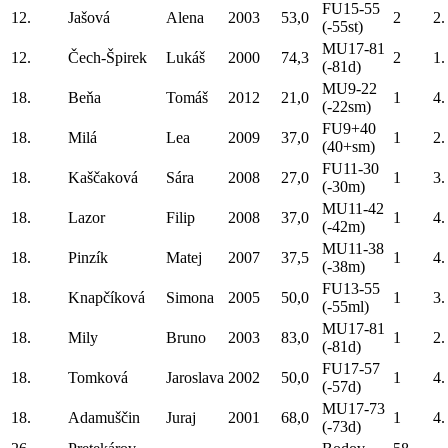
FU15-55
12.
Jašová
Alena
2003
53,0
2
2.
(-55st)
MU17-81
12.
Čech-Špirek
Lukáš
2000
74,3
2
1.
(-81d)
MU9-22
18.
Beňa
Tomáš
2012
21,0
1
4.
(-22sm)
FU9+40
18.
Milá
Lea
2009
37,0
1
2.
(40+sm)
FU11-30
18.
Kaščaková
Sára
2008
27,0
1
3.
(-30m)
MU11-42
18.
Lazor
Filip
2008
37,0
1
4.
(-42m)
MU11-38
18.
Pinzík
Matej
2007
37,5
1
4.
(-38m)
FU13-55
18.
Knapčíková
Simona
2005
50,0
1
3.
(-55ml)
MU17-81
18.
Mily
Bruno
2003
83,0
1
2.
(-81d)
FU17-57
18.
Tomková
Jaroslava
2002
50,0
1
4.
(-57d)
MU17-73
18.
Adamuščin
Juraj
2001
68,0
1
4.
(-73d)