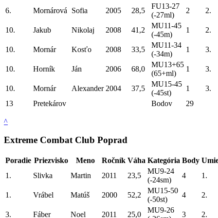
FU13-27
6.
Mornárová
Sofia
2005
28,5
2
2.
(-27ml)
MU11-45
10.
Jakub
Nikolaj
2008
41,2
1
2.
(-45m)
MU11-34
10.
Mornár
Kosťo
2008
33,5
1
3.
(-34m)
MU13+65
10.
Horník
Ján
2006
68,0
1
3.
(65+ml)
MU15-45
10.
Mornár
Alexander
2004
37,5
1
3.
(-45st)
13
Pretekárov
Bodov
29
^
Extreme Combat Club Poprad
Poradie
Priezvisko
Meno
Ročník
Váha
Kategória
Body
Umie
MU9-24
1.
Slivka
Martin
2011
23,5
4
1.
(-24sm)
MU15-50
1.
Vrábel
Matúš
2000
52,2
4
2.
(-50st)
MU9-26
3.
Fáber
Noel
2011
25,0
3
2.