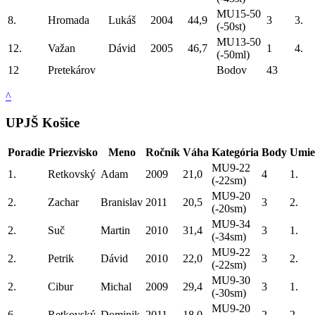
MU15-50
8.
Hromada
Lukáš
2004
44,9
3
3.
(-50st)
MU13-50
12.
Važan
Dávid
2005
46,7
1
4.
(-50ml)
12
Pretekárov
Bodov
43
^
UPJŠ Košice
Poradie
Priezvisko
Meno
Ročník
Váha
Kategória
Body
Umie
MU9-22
1.
Retkovský
Adam
2009
21,0
4
1.
(-22sm)
MU9-20
2.
Zachar
Branislav
2011
20,5
3
2.
(-20sm)
MU9-34
2.
Suč
Martin
2010
31,4
3
1.
(-34sm)
MU9-22
2.
Petrik
Dávid
2010
22,0
3
2.
(-22sm)
MU9-30
2.
Cibur
Michal
2009
29,4
3
1.
(-30sm)
MU9-20
6.
Retkovský
Dominik
2011
18,0
2
2.