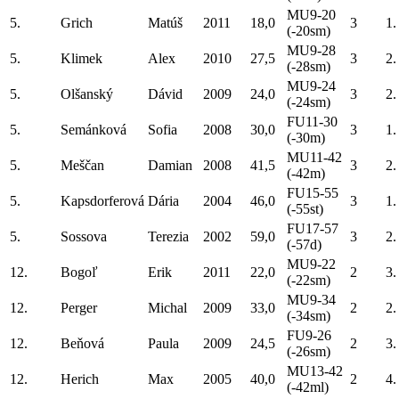
MU9-20
5.
Grich
Matúš
2011
18,0
3
1.
(-20sm)
MU9-28
5.
Klimek
Alex
2010
27,5
3
2.
(-28sm)
MU9-24
5.
Olšanský
Dávid
2009
24,0
3
2.
(-24sm)
FU11-30
5.
Semánková
Sofia
2008
30,0
3
1.
(-30m)
MU11-42
5.
Meščan
Damian
2008
41,5
3
2.
(-42m)
FU15-55
5.
Kapsdorferová
Dária
2004
46,0
3
1.
(-55st)
FU17-57
5.
Sossova
Terezia
2002
59,0
3
2.
(-57d)
MU9-22
12.
Bogoľ
Erik
2011
22,0
2
3.
(-22sm)
MU9-34
12.
Perger
Michal
2009
33,0
2
2.
(-34sm)
FU9-26
12.
Beňová
Paula
2009
24,5
2
3.
(-26sm)
MU13-42
12.
Herich
Max
2005
40,0
2
4.
(-42ml)