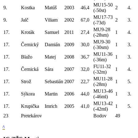
MU15-50
9.
Kostka
Matúš
2003
46,4
2
4.
(-50st)
MU17-73
9.
Jalč
Viliam
2002
67,0
2
3.
(-73d)
MU9-28
17.
Kroták
Samuel
2011
27,4
1
4.
(-28sm)
MU9-30
17.
Černický
Damián
2009
30,0
1
3.
(-30sm)
MU11-36
17.
Blažo
Matej
2008
36,7
1
3.
(-36m)
FU11-32
17.
Černická
Sára
2007
32,0
1
4.
(-32m)
MU11-28
17.
Strož
Sebastián
2007
22,7
1
5.
(-28m)
MU13-46
17.
Sýkora
Martin
2006
44,0
1
3.
(-46ml)
MU13-42
17.
Krupička
Imrich
2005
41,0
1
5.
(-42ml)
23
Pretekárov
Bodov
49
^