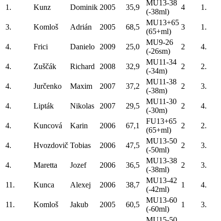
MU13-38
1.
Kunz
Dominik
2005
35,9
4
1.
(-38ml)
MU13+65
3.
Komloš
Adrián
2005
68,5
3
1.
(65+ml)
MU9-26
4.
Frici
Danielo
2009
25,0
2
4.
(-26sm)
MU11-34
4.
Zuščák
Richard
2008
32,9
2
2.
(-34m)
MU11-38
4.
Jurčenko
Maxim
2007
37,2
2
3.
(-38m)
MU11-30
4.
Lipták
Nikolas
2007
29,5
2
4.
(-30m)
FU13+65
4.
Kuncová
Karin
2006
67,1
2
2.
(65+ml)
MU13-50
4.
Hvozdovič
Tobias
2006
47,5
2
3.
(-50ml)
MU13-38
4.
Maretta
Jozef
2006
36,5
2
3.
(-38ml)
MU13-42
11.
Kunca
Alexej
2006
38,7
1
4.
(-42ml)
MU13-60
11.
Komloš
Jakub
2005
60,5
1
3.
(-60ml)
MU15-50