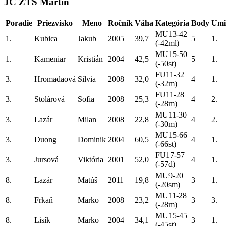
JC ZŤS Martin
Poradie
Priezvisko
Meno
Ročník
Váha
Kategória
Body
Umi
MU13-42
1.
Kubica
Jakub
2005
39,7
5
1.
(-42ml)
MU15-50
1.
Kameniar
Kristián
2004
42,5
5
1.
(-50st)
FU11-32
3.
Hromadaová
Silvia
2008
32,0
4
1.
(-32m)
FU11-28
3.
Stolárová
Sofia
2008
25,3
4
2.
(-28m)
MU11-30
3.
Lazár
Milan
2008
22,8
4
2.
(-30m)
MU15-66
3.
Duong
Dominik
2004
60,5
4
1.
(-66st)
FU17-57
3.
Jursová
Viktória
2001
52,0
4
1.
(-57d)
MU9-20
8.
Lazár
Matúš
2011
19,8
3
1.
(-20sm)
MU11-28
8.
Frkaň
Marko
2008
23,2
3
3.
(-28m)
MU15-45
8.
Lisík
Marko
2004
34,1
3
1.
(-45st)