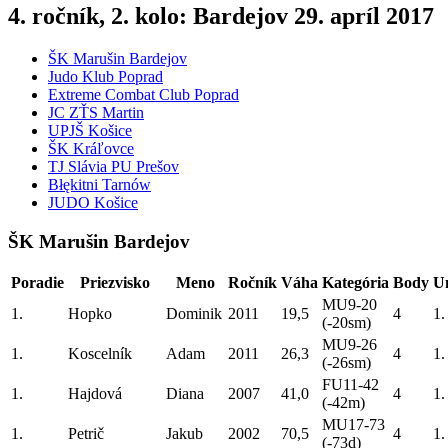
4. ročník, 2. kolo: Bardejov 29. apríl 2017
ŠK Marušin Bardejov
Judo Klub Poprad
Extreme Combat Club Poprad
JC ZŤS Martin
UPJŠ Košice
ŠK Kráľovce
TJ Slávia PU Prešov
Błękitni Tarnów
JUDO Košice
ŠK Marušin Bardejov
Poradie
Priezvisko
Meno
Ročník
Váha
Kategória
Body
U
MU9-20
1.
Hopko
Dominik
2011
19,5
4
1.
(-20sm)
MU9-26
1.
Koscelník
Adam
2011
26,3
4
1.
(-26sm)
FU11-42
1.
Hajdová
Diana
2007
41,0
4
1.
(-42m)
MU17-73
1.
Petrič
Jakub
2002
70,5
4
1.
(-73d)