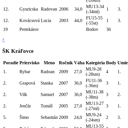
(-26sm)
MU13-34
12.
Gyuricska
Radovan
2006
34,0
1
3.
(-34ml)
FU15-55
12.
Kovácsová
Lucia
2003
44,0
1
3.
(-55st)
19
Pretekárov
Bodov
36
^
ŠK Kráľovce
Poradie
Priezvisko
Meno
Ročník
Váha
Kategória
Body
Umie
MU9-28
1.
Rybar
Radoan
2009
27,0
4
1.
(-28sm)
FU11-36
2.
Grapová
Stanka
2007
36,0
3
1.
(-36m)
MU11-38
2.
Vilk
Samuel
2007
36,0
3
2.
(-38m)
MU13-27
2.
Jenčár
Tomáš
2005
27,0
3
1.
(-27ml)
MU9-24
5.
Šimo
Sebastián
2009
24,0
2
3.
(-24sm)
MU13-55