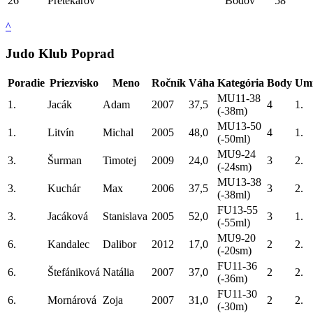
26
Pretekárov
Bodov
58
^
Judo Klub Poprad
Poradie
Priezvisko
Meno
Ročník
Váha
Kategória
Body
Umi
MU11-38
1.
Jacák
Adam
2007
37,5
4
1.
(-38m)
MU13-50
1.
Litvín
Michal
2005
48,0
4
1.
(-50ml)
MU9-24
3.
Šurman
Timotej
2009
24,0
3
2.
(-24sm)
MU13-38
3.
Kuchár
Max
2006
37,5
3
2.
(-38ml)
FU13-55
3.
Jacáková
Stanislava
2005
52,0
3
1.
(-55ml)
MU9-20
6.
Kandalec
Dalibor
2012
17,0
2
2.
(-20sm)
FU11-36
6.
Štefániková
Natália
2007
37,0
2
2.
(-36m)
FU11-30
6.
Mornárová
Zoja
2007
31,0
2
2.
(-30m)