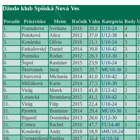
Džudo klub Spišská Nová Ves
Poradie
Priezvisko
Meno
Ročník
Váha
Kategória
Body
U
1.
Pramukova
Svetlana
2016
20,2
U10-24
4
1
1.
Potoková
Alica
2012
37,0
U12-38
4
1
3.
Konárska
Olívia
2016
21,1
U10-24
3
2
3.
Farkašovský
Daniel
2014
39,8
U10-42
3
1
3.
Pramuka
Rodan
2012
28,3
U12-30
3
1
6.
Šupol
Rastislav
2015
23,9
U10-24
2
2
6.
Škorvanek
Juraj
2015
29,7
MU10-30
2
3
6.
Oravcová
Michaela
2014
41,0
U10-42
2
2
6.
Milčáková
Karin
2014
27,5
U10-30
2
2
6.
Virág
Marek
2013
41,8
U12-42
2
2
11.
Lesnická
Bronislava
2015
41,1
U10-42
1
3
11.
Virág
Filip
2015
22,4
U10-24
1
3
11.
Pjontek
Branislav
2014
29,4
MU10-30
1
4
11.
Biganič
Dominika
2013
28,6
U12-30
1
3
11.
Cristea
Rachel
2010
47,7
FU14-48
1
4
16.
Konársky
Andy
2018
18,9
sMU10-24
1
16.
Cvengrošová
Paulína
2017
32,4
sU10-34
3