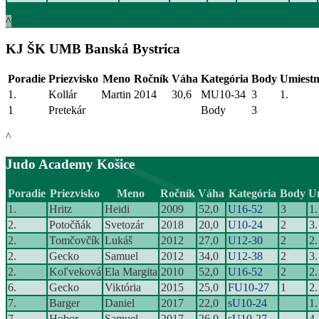
^
KJ ŠK UMB Banská Bystrica
Poradie
Priezvisko
Meno
Ročník
Váha
Kategória
Body
Umiestn
1.
Kollár
Martin
2014
30,6
MU10-34
3
1.
1
Pretekár
Body
3
^
Judo Academy Košice
Poradie
Priezvisko
Meno
Ročník
Váha
Kategória
Body
U
1.
Hritz
Heidi
2009
52,0
U16-52
3
1.
2.
Potočňák
Svetozár
2018
20,0
U10-24
2
3.
2.
Tomčovčík
Lukáš
2012
27,0
U12-30
2
2.
2.
Gecko
Samuel
2012
34,0
U12-38
2
3.
2.
Koľveková
Ela Margita
2010
52,0
U16-52
2
2.
6.
Gecko
Viktória
2015
25,0
FU10-27
1
2.
7.
Barger
Daniel
2017
22,0
sU10-24
1.
7.
Hobor
Samuel
2017
26,0
sU10-27
4.