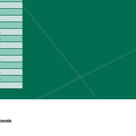
.
.
.
.
.
.
.
.
.
.
.
.
tnenie