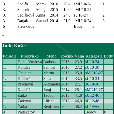
3.
Sedlák
Marek
2016
20,4
sMU10-24
1.
3.
Schenk
Matej
2015
19,0
sMU10-24
2.
3.
Sedláková
Anna
2014
24,0
sU10-24
2.
3.
Barjak
Samuel
2014
21,0
sMU10-24
3.
6
Pretekárov
Body
3
^
Judo Košice
Poradie
Priezvisko
Meno
Ročník
Váha
Kategória
Body
1.
Derenčényiová
Barbora
2016
23,9
sU10-24
1.
Kondáš
Samuel
2016
27,2
sU10-30
1.
Chudina
Martin
2015
25,0
sMU10-27
1.
Králová
Stela
2015
33,5
sU10-34
1.
Pšachová
Alexandra
2014
27,1
sU10-30
1.
Kondáš
Juraj
2014
25,1
sMU10-27
1.
Žatko
Teodor
2013
41,8
sU12-46
1.
Žatková
Liliana
2012
46,0
sU12-46
1.
Žatko
Benjamín
2009
58,2
sU14+66
9
Pretekárov
Bodov
0