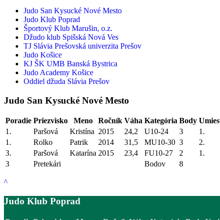
Judo San Kysucké Nové Mesto
Judo Klub Poprad
Športový Klub Marušin, o.z.
Džudo klub Spišská Nová Ves
TJ Slávia Prešovská univerzita Prešov
Judo Košice
KJ ŠK UMB Banská Bystrica
Judo Academy Košice
Oddiel džuda Slávia Prešov
Judo San Kysucké Nové Mesto
Poradie
Priezvisko
Meno
Ročník
Váha
Kategória
Body
Umies
1.
Paršová
Kristína
2015
24,2
U10-24
3
1.
1.
Rolko
Patrik
2014
31,5
MU10-30
3
2.
3.
Paršová
Katarína
2015
23,4
FU10-27
2
1.
3
Pretekári
Bodov
8
^
Judo Klub Poprad