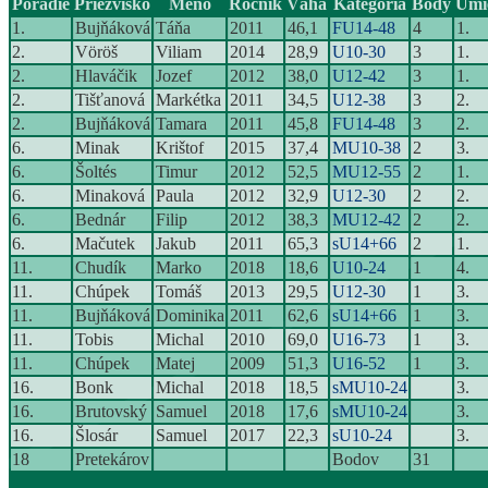
Poradie
Priezvisko
Meno
Ročník
Váha
Kategória
Body
Umi
1.
Bujňáková
Táňa
2011
46,1
FU14-48
4
1.
2.
Vöröš
Viliam
2014
28,9
U10-30
3
1.
2.
Hlaváčik
Jozef
2012
38,0
U12-42
3
1.
2.
Tišťanová
Markétka
2011
34,5
U12-38
3
2.
2.
Bujňáková
Tamara
2011
45,8
FU14-48
3
2.
6.
Minak
Krištof
2015
37,4
MU10-38
2
3.
6.
Šoltés
Timur
2012
52,5
MU12-55
2
1.
6.
Minaková
Paula
2012
32,9
U12-30
2
2.
6.
Bednár
Filip
2012
38,3
MU12-42
2
2.
6.
Mačutek
Jakub
2011
65,3
sU14+66
2
1.
11.
Chudík
Marko
2018
18,6
U10-24
1
4.
11.
Chúpek
Tomáš
2013
29,5
U12-30
1
3.
11.
Bujňáková
Dominika
2011
62,6
sU14+66
1
3.
11.
Tobis
Michal
2010
69,0
U16-73
1
3.
11.
Chúpek
Matej
2009
51,3
U16-52
1
3.
16.
Bonk
Michal
2018
18,5
sMU10-24
3.
16.
Brutovský
Samuel
2018
17,6
sMU10-24
3.
16.
Šlosár
Samuel
2017
22,3
sU10-24
3.
18
Pretekárov
Bodov
31