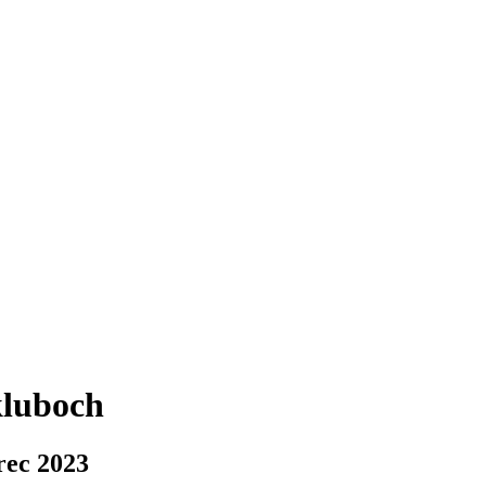
kluboch
arec 2023