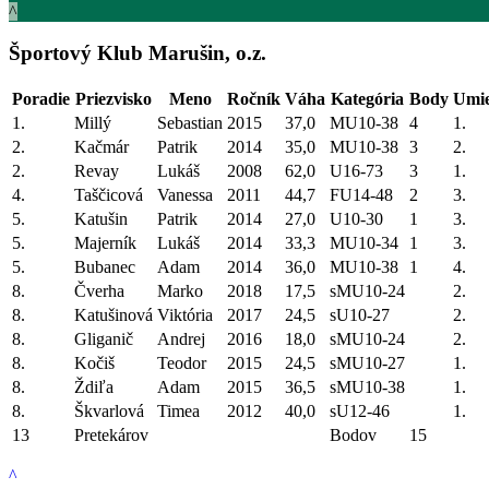
^
Športový Klub Marušin, o.z.
Poradie
Priezvisko
Meno
Ročník
Váha
Kategória
Body
Umie
1.
Millý
Sebastian
2015
37,0
MU10-38
4
1.
2.
Kačmár
Patrik
2014
35,0
MU10-38
3
2.
2.
Revay
Lukáš
2008
62,0
U16-73
3
1.
4.
Taščicová
Vanessa
2011
44,7
FU14-48
2
3.
5.
Katušin
Patrik
2014
27,0
U10-30
1
3.
5.
Majerník
Lukáš
2014
33,3
MU10-34
1
3.
5.
Bubanec
Adam
2014
36,0
MU10-38
1
4.
8.
Čverha
Marko
2018
17,5
sMU10-24
2.
8.
Katušinová
Viktória
2017
24,5
sU10-27
2.
8.
Gliganič
Andrej
2016
18,0
sMU10-24
2.
8.
Kočiš
Teodor
2015
24,5
sMU10-27
1.
8.
Ždiľa
Adam
2015
36,5
sMU10-38
1.
8.
Škvarlová
Timea
2012
40,0
sU12-46
1.
13
Pretekárov
Bodov
15
^