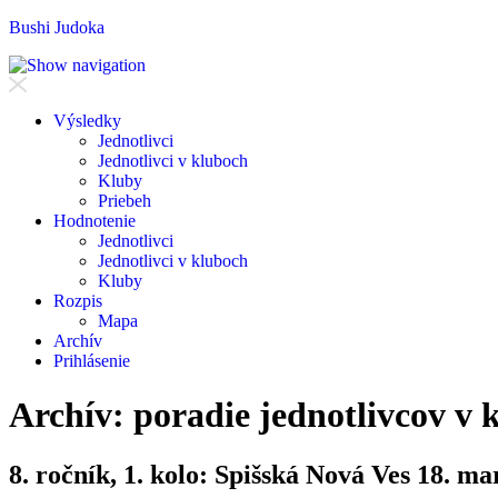
Bushi Judoka
V
ýsledky
J
ednotlivci
J
e
dnotlivci v kluboch
K
luby
Priebeh
H
odnotenie
Je
d
notlivci
Jed
n
otlivci v kluboch
K
l
uby
R
ozpis
M
apa
A
rchív
P
rihlásenie
Archív: poradie jednotlivcov v 
8. ročník, 1. kolo: Spišská Nová Ves 18. m