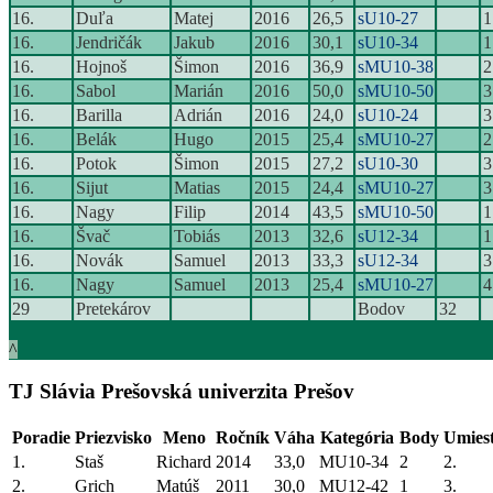
16.
Duľa
Matej
2016
26,5
sU10-27
1
16.
Jendričák
Jakub
2016
30,1
sU10-34
1
16.
Hojnoš
Šimon
2016
36,9
sMU10-38
2
16.
Sabol
Marián
2016
50,0
sMU10-50
3
16.
Barilla
Adrián
2016
24,0
sU10-24
3
16.
Belák
Hugo
2015
25,4
sMU10-27
2
16.
Potok
Šimon
2015
27,2
sU10-30
3
16.
Sijut
Matias
2015
24,4
sMU10-27
3
16.
Nagy
Filip
2014
43,5
sMU10-50
1
16.
Švač
Tobiás
2013
32,6
sU12-34
1
16.
Novák
Samuel
2013
33,3
sU12-34
3
16.
Nagy
Samuel
2013
25,4
sMU10-27
4
29
Pretekárov
Bodov
32
^
TJ Slávia Prešovská univerzita Prešov
Poradie
Priezvisko
Meno
Ročník
Váha
Kategória
Body
Umies
1.
Staš
Richard
2014
33,0
MU10-34
2
2.
2.
Grich
Matúš
2011
30,0
MU12-42
1
3.