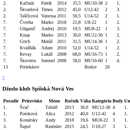
2.
Kačmár
Patrik
2014
35,5
MU10-38
2
1.
2.
Škvarlová
Timea
2012
45,0
U12-42
2
3.
2.
Taščicová
Vanessa
2011
50,5
U14-52
2
1.
7.
Čverha
Marko
2018
21,8
U8-22
1
2.
7.
Gliganič
Andrej
2016
19,5
MU8-22
1
3.
7.
Knap
Marko
2013
30,0
MU12-30
1
2.
7.
Grich
Matúš
2011
31,5
MU14-36
1
2.
7.
Kvašňák
Adam
2010
52,0
U14-52
1
2.
7.
Revay
Lukáš
2008
68,0
MU16-73
1
2.
7.
Škoviera
Samuel
2008
58,0
MU16-60
1
4.
13
Pretekárov
Bodov
20
^
Džudo klub Spišská Nová Ves
Poradie
Priezvisko
Meno
Ročník
Váha
Kategória
Body
Um
1.
Švač
Tobiáš
2013
36,0
MU12-38
4
1.
1.
Potoková
Alica
2012
40,0
U12-42
4
1.
3.
Konársky
Andy
2018
19,6
MU8-22
3
1.
3.
Šupol
Rastislav
2015
24,5
U10-27
3
1.