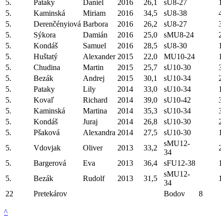
5.
Pataky
Daniel
2016
26,1
sU8-27
5.
Kaminská
Miriam
2016
34,5
sU8-38
5.
Derenčényiová
Barbora
2016
26,2
sU8-27
5.
Sýkora
Damián
2016
25,0
sMU8-24
5.
Kondáš
Samuel
2016
28,5
sU8-30
5.
Huštatý
Alexander
2015
22,0
MU10-24
5.
Chudina
Martin
2015
25,7
sU10-30
5.
Bezák
Andrej
2015
30,1
sU10-34
5.
Pataky
Lily
2014
33,0
sU10-34
5.
Kovaľ
Richard
2014
39,0
sU10-42
5.
Kaminská
Martina
2014
35,3
sU10-34
5.
Kondáš
Juraj
2014
26,8
sU10-30
5.
Pšaková
Alexandra
2014
27,5
sU10-30
sMU12-
5.
Vdovjak
Oliver
2013
33,2
34
5.
Bargerová
Eva
2013
36,4
sFU12-38
sMU12-
5.
Bezák
Rudolf
2013
31,5
34
22
Pretekárov
Bodov
8
^