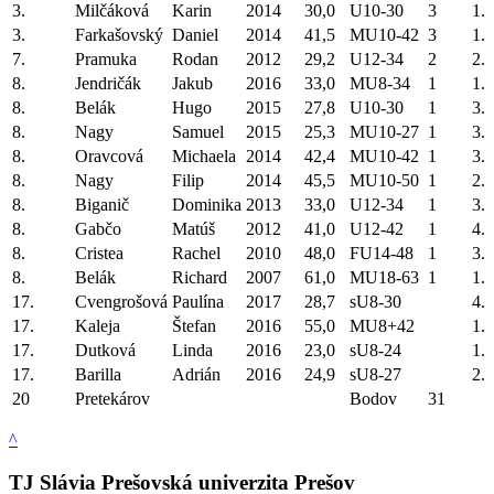
3.
Milčáková
Karin
2014
30,0
U10-30
3
1.
3.
Farkašovský
Daniel
2014
41,5
MU10-42
3
1.
7.
Pramuka
Rodan
2012
29,2
U12-34
2
2.
8.
Jendričák
Jakub
2016
33,0
MU8-34
1
1.
8.
Belák
Hugo
2015
27,8
U10-30
1
3.
8.
Nagy
Samuel
2015
25,3
MU10-27
1
3.
8.
Oravcová
Michaela
2014
42,4
MU10-42
1
3.
8.
Nagy
Filip
2014
45,5
MU10-50
1
2.
8.
Biganič
Dominika
2013
33,0
U12-34
1
3.
8.
Gabčo
Matúš
2012
41,0
U12-42
1
4.
8.
Cristea
Rachel
2010
48,0
FU14-48
1
3.
8.
Belák
Richard
2007
61,0
MU18-63
1
1.
17.
Cvengrošová
Paulína
2017
28,7
sU8-30
4.
17.
Kaleja
Štefan
2016
55,0
MU8+42
1.
17.
Dutková
Linda
2016
23,0
sU8-24
1.
17.
Barilla
Adrián
2016
24,9
sU8-27
2.
20
Pretekárov
Bodov
31
^
TJ Slávia Prešovská univerzita Prešov