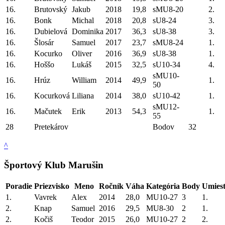
16.
Brutovský
Jakub
2018
19,8
sMU8-20
2.
16.
Bonk
Michal
2018
20,8
sU8-24
3.
16.
Dubielová
Dominika
2017
36,3
sU8-38
3.
16.
Šlosár
Samuel
2017
23,7
sMU8-24
1.
16.
Kocurko
Oliver
2016
36,9
sU8-38
1.
16.
Hoššo
Lukáš
2015
32,5
sU10-34
4.
sMU10-
16.
Hrúz
William
2014
49,9
1.
50
16.
Kocurková
Liliana
2014
38,0
sU10-42
1.
sMU12-
16.
Mačutek
Erik
2013
54,3
1.
55
28
Pretekárov
Bodov
32
^
Športový Klub Marušin
Poradie
Priezvisko
Meno
Ročník
Váha
Kategória
Body
Umiest
1.
Vavrek
Alex
2014
28,0
MU10-27
3
1.
2.
Knap
Samuel
2016
29,5
MU8-30
2
1.
2.
Kočiš
Teodor
2015
26,0
MU10-27
2
2.