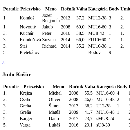
Poradie
Priezvisko
Meno
Ročník
Váha
Kategória
Body
Umie
Jozef
1.
Komloš
2012
37,2
MU12-38
3
2.
Benjamín
1.
Novotný
Jakub
2008
60,0
MU16-60
3
2.
3.
Kuchár
Peter
2016
38,5
MU8-42
1
1.
3.
Komlošová
Zuzana
2014
66,0
FU10+60
1
1.
3.
Staš
Richard
2014
35,2
MU10-38
1
2.
5
Pretekárov
Bodov
9
^
Judo Košice
Poradie
Priezvisko
Meno
Ročník
Váha
Kategória
Body
1.
Krejza
Michal
2008
55,5
MU16-60
4
2.
Csala
Oliver
2008
46,6
MU16-48
2
3.
Greňa
Šimon
2013
36,2
U12-38
1
3.
Greňa
Matúš
2009
41,7
MU16-48
1
5.
Barger
Dano
2017
23,7
sMU8-24
5.
Varga
Lukáš
2016
29,1
sU8-30