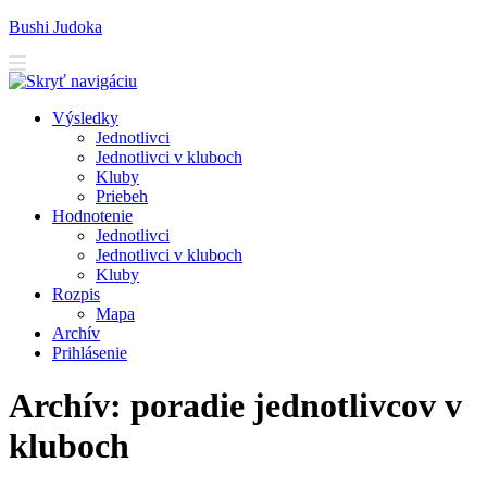
Bushi Judoka
V
ýsledky
J
ednotlivci
J
e
dnotlivci v kluboch
K
luby
Priebeh
H
odnotenie
Je
d
notlivci
Jed
n
otlivci v kluboch
K
l
uby
R
ozpis
M
apa
A
rchív
P
rihlásenie
Archív: poradie jednotlivcov v
kluboch