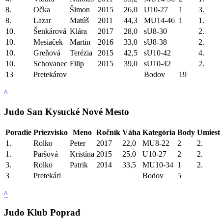
8.
Očka
Šimon
2015
26,0
U10-27
1
3.
8.
Lazar
Matúš
2011
44,3
MU14-46
1
1.
10.
Šenkárová
Klára
2017
28,0
sU8-30
2.
10.
Mesiaček
Martin
2016
33,0
sU8-38
2.
10.
Greňová
Terézia
2015
42,5
sU10-42
4.
10.
Schovanec
Filip
2015
39,0
sU10-42
2.
13
Pretekárov
Bodov
19
^
Judo San Kysucké Nové Mesto
Poradie
Priezvisko
Meno
Ročník
Váha
Kategória
Body
Umiest
1.
Rolko
Peter
2017
22,0
MU8-22
2
2.
1.
Paršová
Kristína
2015
25,0
U10-27
2
2.
3.
Rolko
Patrik
2014
33,5
MU10-34
1
2.
3
Pretekári
Bodov
5
^
Judo Klub Poprad