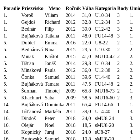
Poradie
Priezvisko
Meno
Ročník
Váha
Kategória
Body
Umie
1.
Voroš
Viliam
2014
31,0
U10-34
3
1.
1.
Gejdoš
Richard
2012
32,8
U12-34
3
1.
1.
Bednár
Filip
2012
39,0
U12-42
3
2.
1.
Bujňáková
Tatiana
2011
48,0
FU14-48
3
1.
5.
Dubieľ
Emma
2016
22,0
U8-22
2
1.
5.
Bednárová
Nina
2015
29,5
U10-30
2
2.
5.
Minak
Krištof
2015
41,0
MU10-42
2
2.
5.
Tišťan
Jonáš
2014
29,8
U10-34
2
2.
5.
Minaková
Paula
2012
36,0
U12-38
2
2.
5.
Čonka
Samuel
2011
39,6
U14-40
2
2.
5.
Bujňáková
Tamara
2011
47,5
FU14-48
2
2.
5.
Šurman
Timotej
2009
65,8
MU16-73
2
1.
5.
Khachiuri
Saba
2009
58,5
MU16-60
2
3.
14.
Bujňáková
Dominika
2011
65,4
FU14-66
1
1.
14.
Tišťanová
Markéta
2011
39,0
U14-40
1
3.
16.
Dindoš
Peter
2018
24,0
sMU8-24
3.
16.
Olejár
Noel
2018
18,5
sMU8-20
3.
16.
Kopnický
Juraj
2018
24,0
sU8-27
4.
16.
Brutovský
Samuel
2018
19,8
sMU8-20
1.