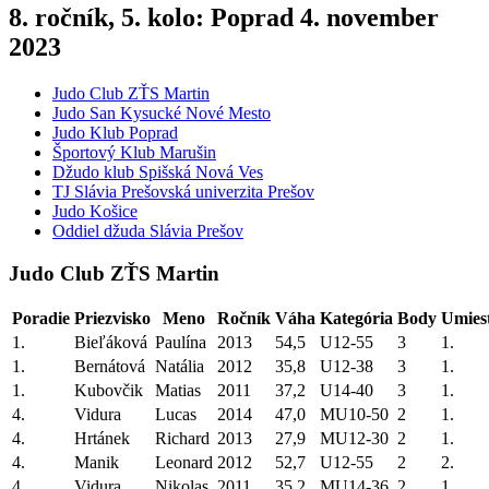
8. ročník, 5. kolo: Poprad 4. november
2023
Judo Club ZŤS Martin
Judo San Kysucké Nové Mesto
Judo Klub Poprad
Športový Klub Marušin
Džudo klub Spišská Nová Ves
TJ Slávia Prešovská univerzita Prešov
Judo Košice
Oddiel džuda Slávia Prešov
Judo Club ZŤS Martin
Poradie
Priezvisko
Meno
Ročník
Váha
Kategória
Body
Umies
1.
Bieľáková
Paulína
2013
54,5
U12-55
3
1.
1.
Bernátová
Natália
2012
35,8
U12-38
3
1.
1.
Kubovčik
Matias
2011
37,2
U14-40
3
1.
4.
Vidura
Lucas
2014
47,0
MU10-50
2
1.
4.
Hrtánek
Richard
2013
27,9
MU12-30
2
1.
4.
Manik
Leonard
2012
52,7
U12-55
2
2.
4.
Vidura
Nikolas
2011
35,2
MU14-36
2
1.