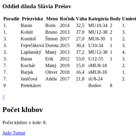
Oddiel džuda Slávia Prešov
Poradie
Priezvisko
Meno
Ročník
Váha
Kategória
Body
Umiest
1.
Baran
Boris
2014
32,5
MU10-34
2
1.
1.
Kohút
Bruno
2013
37,0
MU12-38
2
3.
3.
Komloš
Šimon
2017
27,0
MU8-30
1
2.
3.
Fejerčáková
Dorota
2015
30,4
U10-34
1
3.
3.
Lapšanský
Matej
2013
37,2
MU12-38
1
4.
3.
Baran
Erik
2012
53,0
U12-55
1
3.
7.
Kuchár
Matej
2019
15,0
sMU8-18
2.
7.
Barjak
Oliver
2018
16,4
sMU8-18
1.
7.
Janičová
Adela
2017
21,8
sU8-24
2.
9
Pretekárov
Bodov
8
^
Počet klubov
Počet klubov v kole: 8.
Judo Turnaj