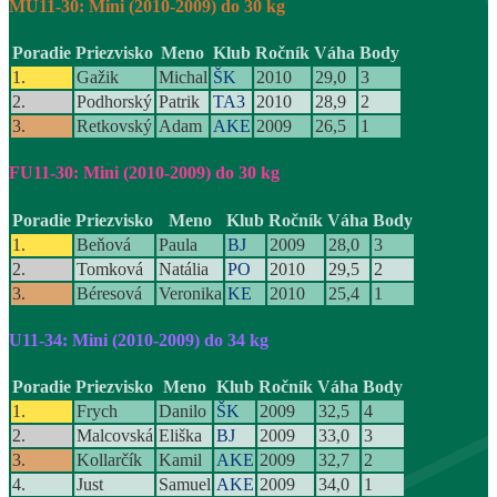
MU11-30: Mini (2010-2009) do 30 kg
Poradie
Priezvisko
Meno
Klub
Ročník
Váha
Body
1.
Gažik
Michal
ŠK
2010
29,0
3
2.
Podhorský
Patrik
TA3
2010
28,9
2
3.
Retkovský
Adam
AKE
2009
26,5
1
FU11-30: Mini (2010-2009) do 30 kg
Poradie
Priezvisko
Meno
Klub
Ročník
Váha
Body
1.
Beňová
Paula
BJ
2009
28,0
3
2.
Tomková
Natália
PO
2010
29,5
2
3.
Béresová
Veronika
KE
2010
25,4
1
U11-34: Mini (2010-2009) do 34 kg
Poradie
Priezvisko
Meno
Klub
Ročník
Váha
Body
1.
Frych
Danilo
ŠK
2009
32,5
4
2.
Malcovská
Eliška
BJ
2009
33,0
3
3.
Kollarčík
Kamil
AKE
2009
32,7
2
4.
Just
Samuel
AKE
2009
34,0
1