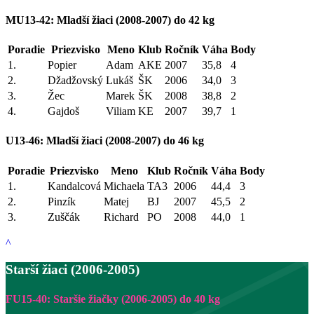
MU13-42: Mladší žiaci (2008-2007) do 42 kg
Poradie
Priezvisko
Meno
Klub
Ročník
Váha
Body
1.
Popier
Adam
AKE
2007
35,8
4
2.
Džadžovský
Lukáš
ŠK
2006
34,0
3
3.
Žec
Marek
ŠK
2008
38,8
2
4.
Gajdoš
Viliam
KE
2007
39,7
1
U13-46: Mladší žiaci (2008-2007) do 46 kg
Poradie
Priezvisko
Meno
Klub
Ročník
Váha
Body
1.
Kandalcová
Michaela
TA3
2006
44,4
3
2.
Pinzík
Matej
BJ
2007
45,5
2
3.
Zuščák
Richard
PO
2008
44,0
1
^
Starší žiaci (2006-2005)
FU15-40: Staršie žiačky (2006-2005) do 40 kg