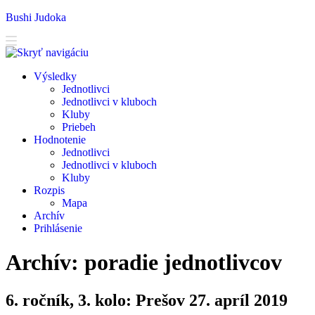
Bushi Judoka
V
ýsledky
J
ednotlivci
J
e
dnotlivci v kluboch
K
luby
Priebeh
H
odnotenie
Je
d
notlivci
Jed
n
otlivci v kluboch
K
l
uby
R
ozpis
M
apa
A
rchív
P
rihlásenie
Archív: poradie jednotlivcov
6. ročník, 3. kolo: Prešov 27. apríl 2019