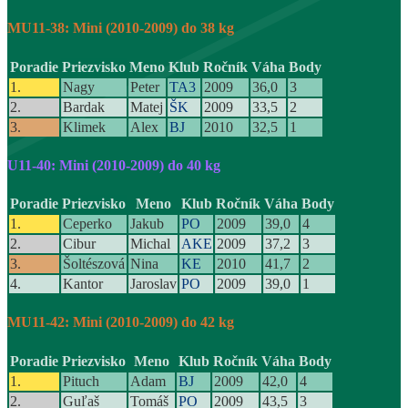
MU11-38: Mini (2010-2009) do 38 kg
Poradie
Priezvisko
Meno
Klub
Ročník
Váha
Body
1.
Nagy
Peter
TA3
2009
36,0
3
2.
Bardak
Matej
ŠK
2009
33,5
2
3.
Klimek
Alex
BJ
2010
32,5
1
U11-40: Mini (2010-2009) do 40 kg
Poradie
Priezvisko
Meno
Klub
Ročník
Váha
Body
1.
Ceperko
Jakub
PO
2009
39,0
4
2.
Cibur
Michal
AKE
2009
37,2
3
3.
Šoltészová
Nina
KE
2010
41,7
2
4.
Kantor
Jaroslav
PO
2009
39,0
1
MU11-42: Mini (2010-2009) do 42 kg
Poradie
Priezvisko
Meno
Klub
Ročník
Váha
Body
1.
Pituch
Adam
BJ
2009
42,0
4
2.
Guľaš
Tomáš
PO
2009
43,5
3