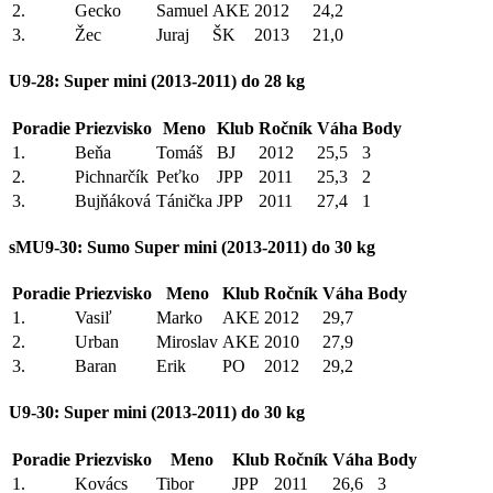
2.
Gecko
Samuel
AKE
2012
24,2
3.
Žec
Juraj
ŠK
2013
21,0
U9-28: Super mini (2013-2011) do 28 kg
Poradie
Priezvisko
Meno
Klub
Ročník
Váha
Body
1.
Beňa
Tomáš
BJ
2012
25,5
3
2.
Pichnarčík
Peťko
JPP
2011
25,3
2
3.
Bujňáková
Tánička
JPP
2011
27,4
1
sMU9-30: Sumo Super mini (2013-2011) do 30 kg
Poradie
Priezvisko
Meno
Klub
Ročník
Váha
Body
1.
Vasiľ
Marko
AKE
2012
29,7
2.
Urban
Miroslav
AKE
2010
27,9
3.
Baran
Erik
PO
2012
29,2
U9-30: Super mini (2013-2011) do 30 kg
Poradie
Priezvisko
Meno
Klub
Ročník
Váha
Body
1.
Kovács
Tibor
JPP
2011
26,6
3