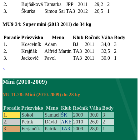
2.
Bujňáková
Tamarka
JPP
2011
29,2
2
3.
Škurka
Simou Sai
TA3
2012
26,5
1
MU9-34: Super mini (2013-2011) do 34 kg
Poradie
Priezvisko
Meno
Klub
Ročník
Váha
Body
1.
Koscelník
Adam
BJ
2011
34,0
3
2.
Krajňák
Alfréd Martin
TA3
2011
32,5
2
3.
Jackovič
Pavol
TA3
2011
30,0
1
^
Mini (2010-2009)
MU11-28: Mini (2010-2009) do 28 kg
Poradie
Priezvisko
Meno
Klub
Ročník
Váha
Body
1.
Sokol
Samuel
ŠK
2009
30,0
3
2.
Petrik
Dávid
AKE
2010
26,0
2
3.
Ferjančík
Patrik
TA3
2009
28,0
1