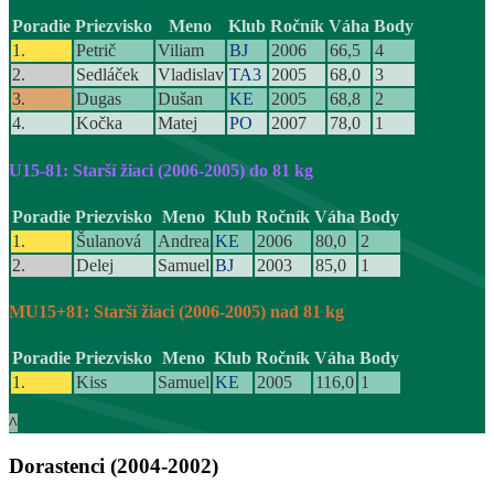
Poradie
Priezvisko
Meno
Klub
Ročník
Váha
Body
1.
Petrič
Viliam
BJ
2006
66,5
4
2.
Sedláček
Vladislav
TA3
2005
68,0
3
3.
Dugas
Dušan
KE
2005
68,8
2
4.
Kočka
Matej
PO
2007
78,0
1
U15-81: Starší žiaci (2006-2005) do 81 kg
Poradie
Priezvisko
Meno
Klub
Ročník
Váha
Body
1.
Šulanová
Andrea
KE
2006
80,0
2
2.
Delej
Samuel
BJ
2003
85,0
1
MU15+81: Starší žiaci (2006-2005) nad 81 kg
Poradie
Priezvisko
Meno
Klub
Ročník
Váha
Body
1.
Kiss
Samuel
KE
2005
116,0
1
^
Dorastenci (2004-2002)