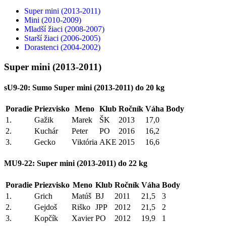
Super mini (2013-2011)
Mini (2010-2009)
Mladší žiaci (2008-2007)
Starší žiaci (2006-2005)
Dorastenci (2004-2002)
Super mini (2013-2011)
sU9-20: Sumo Super mini (2013-2011) do 20 kg
Poradie
Priezvisko
Meno
Klub
Ročník
Váha
Body
1.
Gažik
Marek
ŠK
2013
17,0
2.
Kuchár
Peter
PO
2016
16,2
3.
Gecko
Viktória
AKE
2015
16,6
MU9-22: Super mini (2013-2011) do 22 kg
Poradie
Priezvisko
Meno
Klub
Ročník
Váha
Body
1.
Grich
Matúš
BJ
2011
21,5
3
2.
Gejdoš
Riško
JPP
2012
21,5
2
3.
Kopčík
Xavier
PO
2012
19,9
1