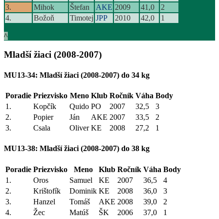
3.
Mihok
Štefan
AKE
2009
41,0
2
4.
Božoň
Timotej
JPP
2010
42,0
1
^
Mladší žiaci (2008-2007)
MU13-34: Mladší žiaci (2008-2007) do 34 kg
Poradie
Priezvisko
Meno
Klub
Ročník
Váha
Body
1.
Kopčík
Quido
PO
2007
32,5
3
2.
Popier
Ján
AKE
2007
33,5
2
3.
Csala
Oliver
KE
2008
27,2
1
MU13-38: Mladší žiaci (2008-2007) do 38 kg
Poradie
Priezvisko
Meno
Klub
Ročník
Váha
Body
1.
Oros
Samuel
KE
2007
36,5
4
2.
Krištofík
Dominik
KE
2008
36,0
3
3.
Hanzel
Tomáš
AKE
2008
39,0
2
4.
Žec
Matúš
ŠK
2006
37,0
1