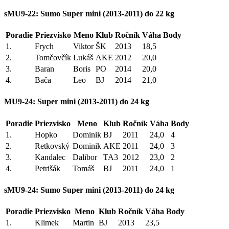
sMU9-22: Sumo Super mini (2013-2011) do 22 kg
Poradie
Priezvisko
Meno
Klub
Ročník
Váha
Body
1.
Frych
Viktor
ŠK
2013
18,5
2.
Tomčovčík
Lukáš
AKE
2012
20,0
3.
Baran
Boris
PO
2014
20,0
4.
Bača
Leo
BJ
2014
21,0
MU9-24: Super mini (2013-2011) do 24 kg
Poradie
Priezvisko
Meno
Klub
Ročník
Váha
Body
1.
Hopko
Dominik
BJ
2011
24,0
4
2.
Retkovský
Dominik
AKE
2011
24,0
3
3.
Kandalec
Dalibor
TA3
2012
23,0
2
4.
Petrišák
Tomáš
BJ
2011
24,0
1
sMU9-24: Sumo Super mini (2013-2011) do 24 kg
Poradie
Priezvisko
Meno
Klub
Ročník
Váha
Body
1.
Klimek
Martin
BJ
2013
23,5