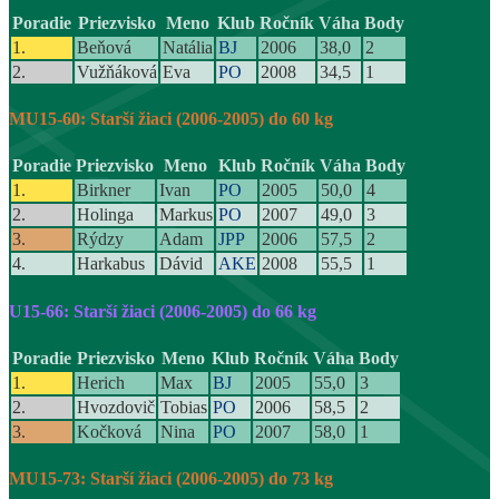
Poradie
Priezvisko
Meno
Klub
Ročník
Váha
Body
1.
Beňová
Natália
BJ
2006
38,0
2
2.
Vužňáková
Eva
PO
2008
34,5
1
MU15-60: Starší žiaci (2006-2005) do 60 kg
Poradie
Priezvisko
Meno
Klub
Ročník
Váha
Body
1.
Birkner
Ivan
PO
2005
50,0
4
2.
Holinga
Markus
PO
2007
49,0
3
3.
Rýdzy
Adam
JPP
2006
57,5
2
4.
Harkabus
Dávid
AKE
2008
55,5
1
U15-66: Starší žiaci (2006-2005) do 66 kg
Poradie
Priezvisko
Meno
Klub
Ročník
Váha
Body
1.
Herich
Max
BJ
2005
55,0
3
2.
Hvozdovič
Tobias
PO
2006
58,5
2
3.
Kočková
Nina
PO
2007
58,0
1
MU15-73: Starší žiaci (2006-2005) do 73 kg