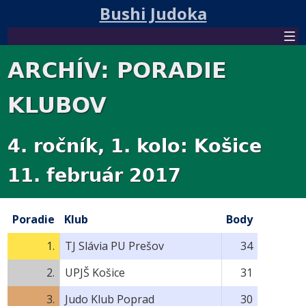
Bushi Judoka
ARCHÍV: PORADIE
KLUBOV
4. ročník, 1. kolo: Košice
11. február 2017
Poradie
Klub
Body
1.
TJ Slávia PU Prešov
34
2.
UPJŠ Košice
31
3.
Judo Klub Poprad
30