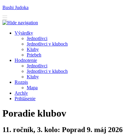
Bushi Judoka
V
ýsledky
J
ednotlivci
J
e
dnotlivci v kluboch
K
luby
Priebeh
H
odnotenie
Je
d
notlivci
Jed
n
otlivci v kluboch
K
l
uby
R
ozpis
M
apa
A
rchív
P
rihlásenie
Poradie klubov
11. ročník, 3. kolo: Poprad 9. máj 2026