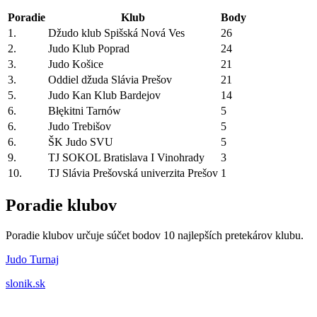
Poradie
Klub
Body
1.
Džudo klub Spišská Nová Ves
26
2.
Judo Klub Poprad
24
3.
Judo Košice
21
3.
Oddiel džuda Slávia Prešov
21
5.
Judo Kan Klub Bardejov
14
6.
Błękitni Tarnów
5
6.
Judo Trebišov
5
6.
ŠK Judo SVU
5
9.
TJ SOKOL Bratislava I Vinohrady
3
10.
TJ Slávia Prešovská univerzita Prešov
1
Poradie klubov
Poradie klubov určuje súčet bodov 10 najlepších pretekárov klubu.
Judo Turnaj
slonik.sk